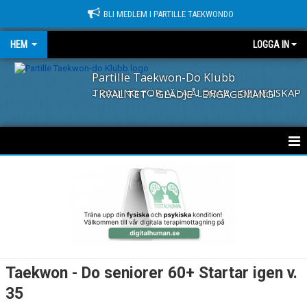
BLI MEDLEM I PARTILLE TAEKWONDO
HEM
LOGGA IN
Partille Taekwon-Do Klubb
TRÄNING FÖR ALLA ÅLDRAR - GEMENSKAP - KVALITET - GLÄDJE - ENGAGEMANG
HEM
NYHETER
KLUBBEN
TKD TIGERS
Taekwon - Do seniorer 60+ Startar igen v.
35
TKD SENIORER (60+)