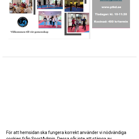
För att hemsidan ska fungera korrekt använder vi nödvändiga
cookies från SportAdmin. Dessa går inte att stänga av.