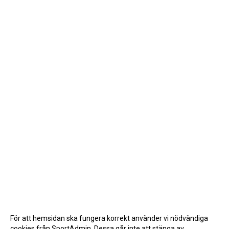
STEGSPARRING
MÖNSTER
INFORMATION INFÖR EN GRADERING
FRÅGOR & SVAR
SPONSORER & PARTNERS
För att hemsidan ska fungera korrekt använder vi nödvändiga
cookies från SportAdmin. Dessa går inte att stänga av.