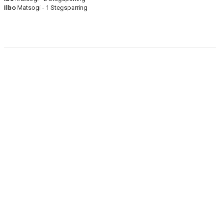
Ilbo
Matsogi - 1 Stegsparring
TRÄNINGSTIDER
SHOP
DOKUMENT
TAEKWON-DO
HISTORIK
BÄLTESSYSTEM
TEORI
LÄNKAR
GRADERINGSKRAV
SJÄLVFÖRSVAR