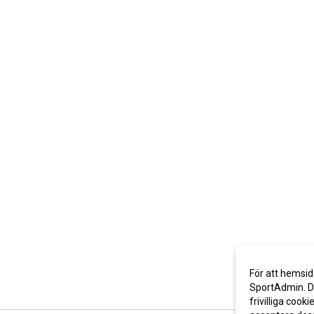
För att hemsid
SportAdmin. De
frivilliga cooki