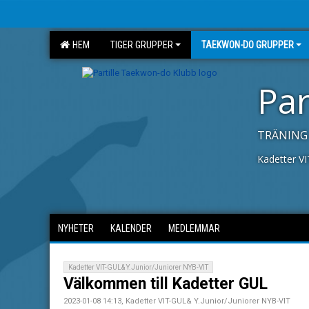
HEM
TIGER GRUPPER
TAEKWON-DO GRUPPER
Par
TRÄNING 
Kadetter V
NYHETER
KALENDER
MEDLEMMAR
Kadetter VIT-GUL& Y.Junior/Juniorer NYB-VIT
Välkommen till Kadetter GUL
2023-01-08 14:13, Kadetter VIT-GUL& Y.Junior/Juniorer NYB-VIT