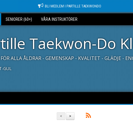
BLI MEDLEM I PARTILLE TAEKWONDO
SENIORER (60+)
VÅRA INSTRUKTÖRER
tille Taekwon-Do K
FÖR ALLA ÅLDRAR - GEMENSKAP - KVALITET - GLÄDJE - 
IT-GUL
<
>