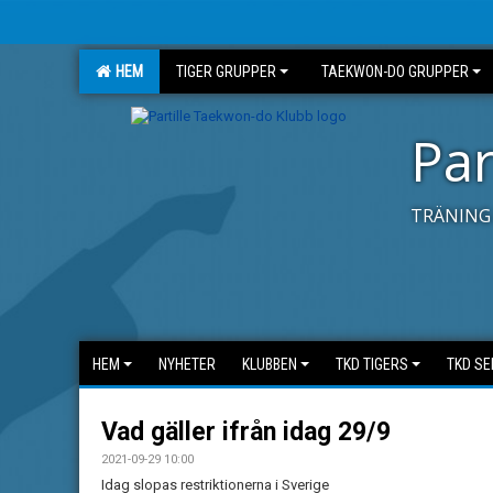
HEM
TIGER GRUPPER
TAEKWON-DO GRUPPER
Par
TRÄNING 
HEM
NYHETER
KLUBBEN
TKD TIGERS
TKD SE
Vad gäller ifrån idag 29/9
2021-09-29 10:00
Idag slopas restriktionerna i Sverige