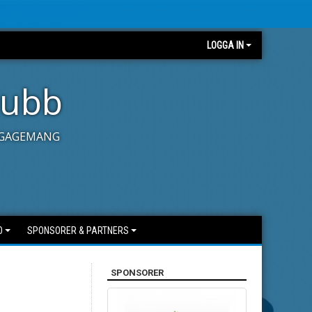
LOGGA IN
lubb
ENGAGEMANG
O
SPONSORER & PARTNERS
SPONSORER