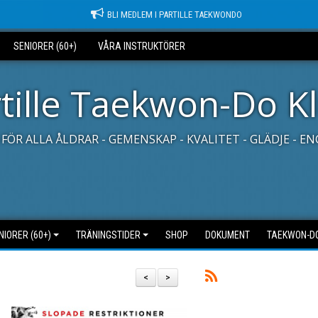
BLI MEDLEM I PARTILLE TAEKWONDO
SENIORER (60+)
VÅRA INSTRUKTÖRER
tille Taekwon-Do K
FÖR ALLA ÅLDRAR - GEMENSKAP - KVALITET - GLÄDJE - 
NIORER (60+)
TRÄNINGSTIDER
SHOP
DOKUMENT
TAEKWON-D
<
>