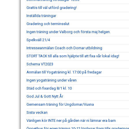
Grattis till väl utförd gradering!
Inställda träningar
Gradering och terminsslut
Ingen träning under Valborg och första maj helgen.
Spelkväll 21/4
Intresseanmälan Coach och Domar utbildning
STORT TACK till alla som hjälpte till att fixa vår lokal idag!
Schema VT2023
Anmälan till Yogaträning kl. 17:00 på fredagar
Ingen yogaträning under våren
Städ och fixardag 8/1 kl. 10
God Jul & Gott Nytt År
Gemensam träning för Ungdomar/Vuxna
Sista veckan
Vänligen kör INTE ner på gården när ni lämnar era barn
Öppethus för egen träning 10-12 lördagar fram tills gradering