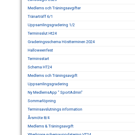
Medlems och Träningsavgifter
Tränarträff 6/1
Uppsamlingsgradering 1/2
Terminsslut Ht24
Graderingsschema Höstterminen 2024
Halloweenfest
Terminsstart
Schema HT24
Medlems och Träningsavgift
Uppsamlingsgradering
Ny MedlemsApp " SportAdmin"
Sommarlöpning
Terminsavslutnings information
Årsmöte 8/4
Medlems & Träningsavgift
Ytterligare schemauppdatering VT24