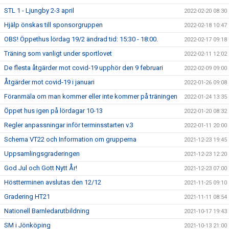
STL 1 - Ljungby 2-3 april
2022-02-20 08:30
Hjälp önskas till sponsorgruppen
2022-02-18 10:47
OBS! Öppethus lördag 19/2 ändrad tid: 15:30 - 18:00.
2022-02-17 09:18
Träning som vanligt under sportlovet
2022-02-11 12:02
De flesta åtgärder mot covid-19 upphör den 9 februari
2022-02-09 09:00
Åtgärder mot covid-19 i januari
2022-01-26 09:08
Föranmäla om man kommer eller inte kommer på träningen
2022-01-24 13:35
Öppet hus igen på lördagar 10-13
2022-01-20 08:32
Regler anpassningar inför terminsstarten v.3
2022-01-11 20:00
Schema VT22 och Information om grupperna
2021-12-23 19:45
Uppsamlingsgraderingen
2021-12-23 12:20
God Jul och Gott Nytt År!
2021-12-23 07:00
Höstterminen avslutas den 12/12
2021-11-25 09:10
Gradering HT21
2021-11-11 08:54
Nationell Barnledarutbildning
2021-10-17 19:43
SM i Jönköping
2021-10-13 21:00