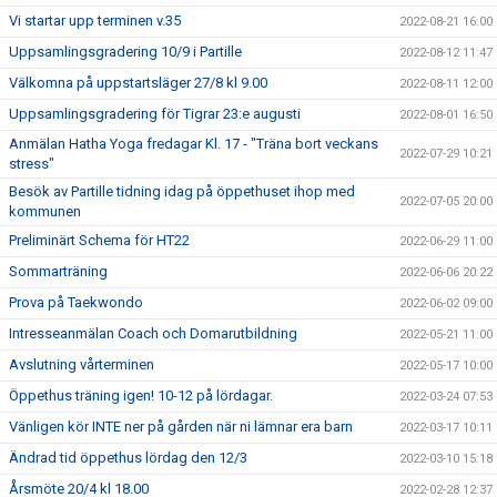
Vi startar upp terminen v.35
2022-08-21 16:00
Uppsamlingsgradering 10/9 i Partille
2022-08-12 11:47
Välkomna på uppstartsläger 27/8 kl 9.00
2022-08-11 12:00
Uppsamlingsgradering för Tigrar 23:e augusti
2022-08-01 16:50
Anmälan Hatha Yoga fredagar Kl. 17 - "Träna bort veckans
2022-07-29 10:21
stress"
Besök av Partille tidning idag på öppethuset ihop med
2022-07-05 20:00
kommunen
Preliminärt Schema för HT22
2022-06-29 11:00
Sommarträning
2022-06-06 20:22
Prova på Taekwondo
2022-06-02 09:00
Intresseanmälan Coach och Domarutbildning
2022-05-21 11:00
Avslutning vårterminen
2022-05-17 10:00
Öppethus träning igen! 10-12 på lördagar.
2022-03-24 07:53
Vänligen kör INTE ner på gården när ni lämnar era barn
2022-03-17 10:11
Ändrad tid öppethus lördag den 12/3
2022-03-10 15:18
Årsmöte 20/4 kl 18.00
2022-02-28 12:37