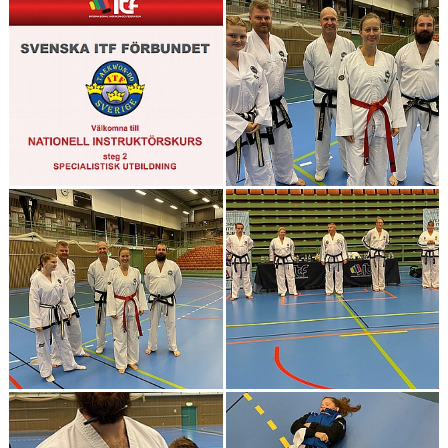
TRÄNINGSTIDER
SHOP
DOKUMENT
TAEKWON-DO
SPONSORER & PARTNERS