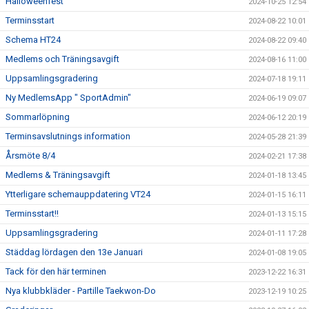
Halloweenfest
2024-10-25 12:54
Terminsstart
2024-08-22 10:01
Schema HT24
2024-08-22 09:40
Medlems och Träningsavgift
2024-08-16 11:00
Uppsamlingsgradering
2024-07-18 19:11
Ny MedlemsApp " SportAdmin"
2024-06-19 09:07
Sommarlöpning
2024-06-12 20:19
Terminsavslutnings information
2024-05-28 21:39
Årsmöte 8/4
2024-02-21 17:38
Medlems & Träningsavgift
2024-01-18 13:45
Ytterligare schemauppdatering VT24
2024-01-15 16:11
Terminsstart!!
2024-01-13 15:15
Uppsamlingsgradering
2024-01-11 17:28
Städdag lördagen den 13e Januari
2024-01-08 19:05
Tack för den här terminen
2023-12-22 16:31
Nya klubbkläder - Partille Taekwon-Do
2023-12-19 10:25