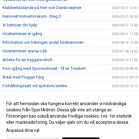
Klubberbjudande på Herr och Damkostymer
2020-10-27 12:41
Nationell Instruktörskurs - Steg 2
2020-09-21 08:30
Vi behöver din hjälp
2020-09-17 13:40
Höstterminen är igång
2020-08-31 11:08
Information om träningen under höstterminen
2020-08-18 12:36
Höstterminen startar v.36
2020-07-28 14:42
Arbete för en tryggare idrott
2020-04-10 11:55
Kom igång med Sponsorhuset - få en Trisslott!
2020-03-30 08:56
Avtal med Flügger Färg
2020-03-27 09:19
Förhållningssätt vid sjukdom/smitta
2020-03-09 10:15
Vi startar nu upp med Kansliservice via SportAdmin
2020-02-26 16:05
Tävlingsträning inför Talent Open
För att hemsidan ska fungera korrekt använder vi nödvändiga
2020-02-23 18:42
cookies från SportAdmin. Dessa går inte att stänga av.
Uppvisande av utdrag ur Belastningsregistret
2020-01-01 08:00
Föreningen kan också använda frivilliga cookies, t.ex. för statistik
eller marknadsföring. Du väljer själv om du vill acceptera dessa.
Anpassa dina val
Cookie-inställningar
Gå till Webbversion