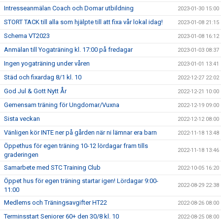
Intresseanmälan Coach och Domar utbildning
2023-01-30 15:00
STORT TACK till alla som hjälpte till att fixa vår lokal idag!
2023-01-08 21:15
Schema VT2023
2023-01-08 16:12
Anmälan till Yogaträning kl. 17:00 på fredagar
2023-01-03 08:37
Ingen yogaträning under våren
2023-01-01 13:41
Städ och fixardag 8/1 kl. 10
2022-12-27 22:02
God Jul & Gott Nytt År
2022-12-21 10:00
Gemensam träning för Ungdomar/Vuxna
2022-12-19 09:00
Sista veckan
2022-12-12 08:00
Vänligen kör INTE ner på gården när ni lämnar era barn
2022-11-18 13:48
Öppethus för egen träning 10-12 lördagar fram tills
2022-11-18 13:46
graderingen
Samarbete med STC Training Club
2022-10-05 16:20
Öppet hus för egen träning startar igen! Lördagar 9:00-
2022-08-29 22:38
11:00
Medlems och Träningsavgifter HT22
2022-08-26 08:00
Terminsstart Seniorer 60+ den 30/8 kl. 10
2022-08-25 08:00