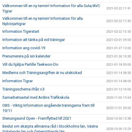
Välkommen till en ny termin! Information för alla Gula/AVC
2021-02-22 17:41
Tigrar
Välkommen till en ny termin! Information för alla
2021-02-22 17:40
Nybörjartigrar
Information Tigerstart
2021-02-22 15:30
Information att tänka på vid träningar
2021-02-01 09:00
Information ang covid-19
2021-01-27 13:00
Prenumerera på sin kalender
2021-01-26 10:30
Vill du hjälpa Partille Taekwon-Do
2021-01-18 09:00
Medlems och Träningsavgiften är nu utskickad
2021-01-14 08:30
Information Tigrar
2021-01-14 08:00
Träningsschema ifrån v.3
2021-01-13 14:00
Samarbetsavtal med Ardins Trafikskola
2020-11-05 13:54
OBS - Viktig Information angående träningarna fram till
2020-11-01 20:00
19/11
Stenungsund Open - Framflyttad till 2021
2020-10-30 13:38
Beslut om skärpta allmänna råd i Stockholms län, Västra
2020-10-30 13:29
Götalands län och Östergötlands län