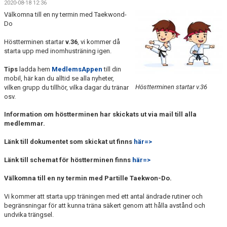
2020-08-18 12:36
TRÄNINGSTIDER
Välkomna till en ny termin med Taekwond-
Do
SHOP
Höstterminen startar
v.36
, vi kommer då
starta upp med inomhusträning igen.
DOKUMENT
Tips
ladda hem
MedlemsAppen
till din
TAEKWON-DO
mobil, här kan du alltid se alla nyheter,
Höstterminen startar v.36
vilken grupp du tillhör, vilka dagar du tränar
osv.
SPONSORER & PARTNERS
Information om höstterminen har skickats ut via mail till alla
medlemmar.
Länk till dokumentet som skickat ut finns
här=>
Länk till schemat för höstterminen finns
här=>
Välkomna till en ny termin med Partille Taekwon-Do.
Vi kommer att starta upp träningen med ett antal ändrade rutiner och
begränsningar för att kunna träna säkert genom att hålla avstånd och
undvika trängsel.