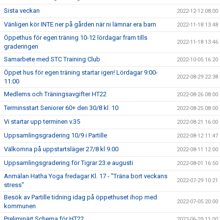
Sista veckan
2022-12-12 08:00
Vänligen kör INTE ner på gården när ni lämnar era barn
2022-11-18 13:48
Öppethus för egen träning 10-12 lördagar fram tills
2022-11-18 13:46
graderingen
Samarbete med STC Training Club
2022-10-05 16:20
Öppet hus för egen träning startar igen! Lördagar 9:00-
2022-08-29 22:38
11:00
Medlems och Träningsavgifter HT22
2022-08-26 08:00
Terminsstart Seniorer 60+ den 30/8 kl. 10
2022-08-25 08:00
Vi startar upp terminen v.35
2022-08-21 16:00
Uppsamlingsgradering 10/9 i Partille
2022-08-12 11:47
Välkomna på uppstartsläger 27/8 kl 9.00
2022-08-11 12:00
Uppsamlingsgradering för Tigrar 23:e augusti
2022-08-01 16:50
Anmälan Hatha Yoga fredagar Kl. 17 - "Träna bort veckans
2022-07-29 10:21
stress"
Besök av Partille tidning idag på öppethuset ihop med
2022-07-05 20:00
kommunen
Preliminärt Schema för HT22
2022-06-29 11:00