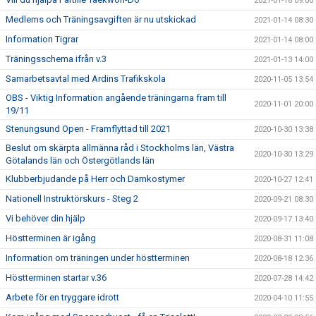
2021-01-18 09:00
Medlems och Träningsavgiften är nu utskickad
2021-01-14 08:30
Information Tigrar
2021-01-14 08:00
Träningsschema ifrån v.3
2021-01-13 14:00
Samarbetsavtal med Ardins Trafikskola
2020-11-05 13:54
OBS - Viktig Information angående träningarna fram till
2020-11-01 20:00
19/11
Stenungsund Open - Framflyttad till 2021
2020-10-30 13:38
Beslut om skärpta allmänna råd i Stockholms län, Västra
2020-10-30 13:29
Götalands län och Östergötlands län
Klubberbjudande på Herr och Damkostymer
2020-10-27 12:41
Nationell Instruktörskurs - Steg 2
2020-09-21 08:30
Vi behöver din hjälp
2020-09-17 13:40
Höstterminen är igång
2020-08-31 11:08
Information om träningen under höstterminen
2020-08-18 12:36
Höstterminen startar v.36
2020-07-28 14:42
Arbete för en tryggare idrott
2020-04-10 11:55