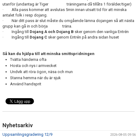
utanför (undantag är Tiger träningarna då tillåts 1 förälder/tiger)
· Alla pass kommer att avslutas 5min innan utsatt tid för att minska
antalet folk i resp dojang.
· När ditt pass är slut måste du omgående lämna dojangen så att nästa
grupp kan gå in och börja träna.
· Ingång till
Dojang A och Dojang B
sker genom den vanliga Entrén
· Ingång till
Dojang C
sker genom Entrén på andra sidan huset
Så kan du hjälpa till att minska smittspridningen
Tvätta händerna ofta
Hosta och nys i armvecket
Undvik att röra ögon, näsa och mun
Stanna hemma när du är sjuk
Använd handsprit
Nyhetsarkiv
Uppsamlingsgradering 12/9
2026-08-05 09:56