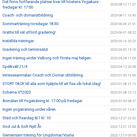
Det finns fortfarande platser kvar till höstens Yogakurs -
2023-08-12 11:37
fredagar kl. 17:00
Coach- och domarutbildning
2023-08-11 16:45
Sommarträning torsdagar 18:30
2023-06-04 21:01
Grattis till väl utförd gradering!
2023-06-01 08:22
Inställda träningar
2023-05-16 20:23
Gradering och terminsslut
2023-05-05 19:10
Ingen träning under Valborg och första maj helgen.
2023-04-28 17:04
Spelkväll 21/4
2023-04-12 20:08
Intresseanmälan Coach och Domar utbildning
2023-01-30 15:00
STORT TACK till alla som hjälpte till att fixa vår lokal idag!
2023-01-08 21:15
Schema VT2023
2023-01-08 16:12
Anmälan till Yogaträning kl. 17:00 på fredagar
2023-01-03 08:37
Ingen yogaträning under våren
2023-01-01 13:41
Städ och fixardag 8/1 kl. 10
2022-12-27 22:02
God Jul & Gott Nytt År
2022-12-21 10:00
Gemensam träning för Ungdomar/Vuxna
2022-12-19 09:00