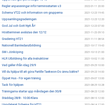
Regler anpassningar inför terminsstarten v.3
2022-01-11 20:00
Schema VT22 och Information om grupperna
2021-12-23 19:45
Uppsamlingsgraderingen
2021-12-23 12:20
God Jul och Gott Nytt År!
2021-12-23 07:00
Höstterminen avslutas den 12/12
2021-11-25 09:10
Gradering HT21
2021-11-11 08:54
Nationell Barnledarutbildning
2021-10-17 19:43
SM i Jönköping
2021-10-13 21:00
HLR Utbildning för alla Instruktörer
2021-10-02 11:00
Vad gäller ifrån idag 29/9
2021-09-29 10:00
Vill du hjälpa till att göra Partille Taekwon-Do ännu bättre?
2021-09-23 14:00
Öppet Hus - För egen träning
2021-09-07 13:00
Tack för hjälpen
2021-08-29 10:28
Träningarna startar upp måndagen den 30/8
2021-08-23 12:00
Städdag 28/8 - 10.00-Klara
2021-08-15 12:00
Uppdaterat Schema för HT21
2021-08-14 17:00