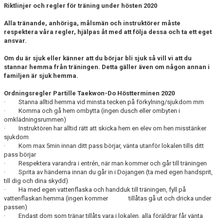
Riktlinjer och regler för träning under hösten 2020
Alla tränande, anhöriga, målsmän och instruktörer måste
respektera våra regler, hjälpas åt med att följa dessa och ta ett eget
ansvar.
Om du är sjuk eller känner att du börjar bli sjuk så vill vi att du
stannar hemma från träningen. Detta gäller även om någon annan i
familjen är sjuk hemma.
Ordningsregler Partille Taekwon-Do Höstterminen 2020
· Stanna alltid hemma vid minsta tecken på förkylning/sjukdom mm
· Komma och gå hem ombytta (ingen dusch eller ombyten i
omklädningsrummen)
· Instruktören har alltid rätt att skicka hem en elev om hen misstänker
sjukdom
· Kom max 5min innan ditt pass börjar, vänta utanför lokalen tills ditt
pass börjar
· Respektera varandra i entrén, när man kommer och går till träningen
· Sprita av händerna innan du går in i Dojangen (ta med egen handsprit,
till dig och dina skydd)
· Ha med egen vattenflaska och handduk till träningen, fyll på
vattenflaskan hemma (ingen kommer tillåtas gå ut och dricka under
passen)
· Endast dom som tränar tillåts vara i lokalen, alla föräldrar får vänta