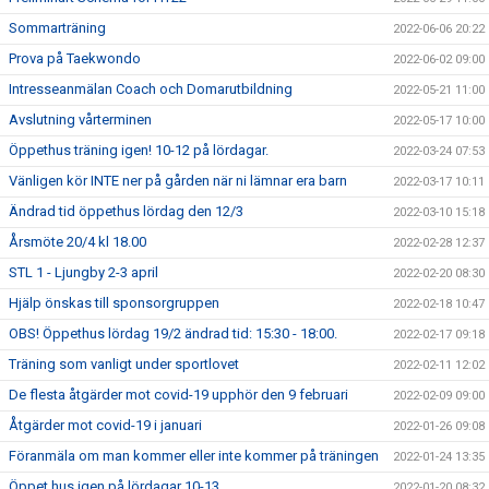
Sommarträning
2022-06-06 20:22
Prova på Taekwondo
2022-06-02 09:00
Intresseanmälan Coach och Domarutbildning
2022-05-21 11:00
Avslutning vårterminen
2022-05-17 10:00
Öppethus träning igen! 10-12 på lördagar.
2022-03-24 07:53
Vänligen kör INTE ner på gården när ni lämnar era barn
2022-03-17 10:11
Ändrad tid öppethus lördag den 12/3
2022-03-10 15:18
Årsmöte 20/4 kl 18.00
2022-02-28 12:37
STL 1 - Ljungby 2-3 april
2022-02-20 08:30
Hjälp önskas till sponsorgruppen
2022-02-18 10:47
OBS! Öppethus lördag 19/2 ändrad tid: 15:30 - 18:00.
2022-02-17 09:18
Träning som vanligt under sportlovet
2022-02-11 12:02
De flesta åtgärder mot covid-19 upphör den 9 februari
2022-02-09 09:00
Åtgärder mot covid-19 i januari
2022-01-26 09:08
Föranmäla om man kommer eller inte kommer på träningen
2022-01-24 13:35
Öppet hus igen på lördagar 10-13
2022-01-20 08:32