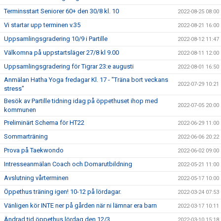
Terminsstart Seniorer 60+ den 30/8 kl. 10
2022-08-25 08:00
Vi startar upp terminen v.35
2022-08-21 16:00
Uppsamlingsgradering 10/9 i Partille
2022-08-12 11:47
Välkomna på uppstartsläger 27/8 kl 9.00
2022-08-11 12:00
Uppsamlingsgradering för Tigrar 23:e augusti
2022-08-01 16:50
Anmälan Hatha Yoga fredagar Kl. 17 - "Träna bort veckans
2022-07-29 10:21
stress"
Besök av Partille tidning idag på öppethuset ihop med
2022-07-05 20:00
kommunen
Preliminärt Schema för HT22
2022-06-29 11:00
Sommarträning
2022-06-06 20:22
Prova på Taekwondo
2022-06-02 09:00
Intresseanmälan Coach och Domarutbildning
2022-05-21 11:00
Avslutning vårterminen
2022-05-17 10:00
Öppethus träning igen! 10-12 på lördagar.
2022-03-24 07:53
Vänligen kör INTE ner på gården när ni lämnar era barn
2022-03-17 10:11
Ändrad tid öppethus lördag den 12/3
2022-03-10 15:18