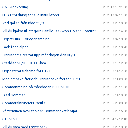
SM i Jönköping
2021-10-13 21:00
HLR Utbildning för alla Instruktörer
2021-10-02 11:00
Vad gäller ifrån idag 29/9
2021-09-29 10:00
Vill du hjälpa till att göra Partille Taekwon-Do ännu bättre?
2021-09-23 14:00
Öppet Hus - För egen träning
2021-09-07 13:00
Tack för hjälpen
2021-08-29 10:28
Träningarna startar upp måndagen den 30/8
2021-08-23 12:00
Städdag 28/8 - 10.00-Klara
2021-08-15 12:00
Uppdaterat Schema för HT21
2021-08-14 17:00
Medlemsavgifter och Träningsavgifter för HT21
2021-08-11 09:00
Sommarträning på måndagar 19.00-20.30
2021-06-28 11:00
Glad Sommar
2021-06-14 10:00
Sommaraktiviteter i Partille
2021-05-25 08:00
Vårterminen avslutas och Sommarlovet börjar
2021-05-23 16:00
STL 2021
2021-04-12 12:18
Vill du vara med i styrelsen?
2021-03-28 18:00