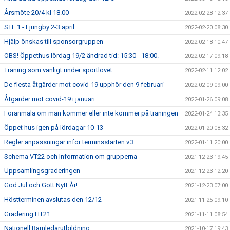
Årsmöte 20/4 kl 18.00
2022-02-28 12:37
STL 1 - Ljungby 2-3 april
2022-02-20 08:30
Hjälp önskas till sponsorgruppen
2022-02-18 10:47
OBS! Öppethus lördag 19/2 ändrad tid: 15:30 - 18:00.
2022-02-17 09:18
Träning som vanligt under sportlovet
2022-02-11 12:02
De flesta åtgärder mot covid-19 upphör den 9 februari
2022-02-09 09:00
Åtgärder mot covid-19 i januari
2022-01-26 09:08
Föranmäla om man kommer eller inte kommer på träningen
2022-01-24 13:35
Öppet hus igen på lördagar 10-13
2022-01-20 08:32
Regler anpassningar inför terminsstarten v.3
2022-01-11 20:00
Schema VT22 och Information om grupperna
2021-12-23 19:45
Uppsamlingsgraderingen
2021-12-23 12:20
God Jul och Gott Nytt År!
2021-12-23 07:00
Höstterminen avslutas den 12/12
2021-11-25 09:10
Gradering HT21
2021-11-11 08:54
Nationell Barnledarutbildning
2021-10-17 19:43