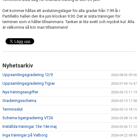
TRÄNINGSTIDER
Det kommer hållas ett avslutningsläger för alla grader från 7-99 år i
PartilleBo hallen den 8:e juni klockan 9:30. Det är sista träningen för
SHOP
terminen som vi håller tillsammans. Tanken är lite svett och mycket kul. Alla
är välkomna så kör man tillsammans!
DOKUMENT
TAEKWON-DO
SPONSORER & PARTNERS
Nyhetsarkiv
Uppsamlingsgradering 12/9
2026-08-05 09:56
Uppsamlingsgradering Tigrar
2026-07-04 16:47
Nya träningsavgifter
2026-06-15 11:19
Graderingsschema
2026-05-19 17:58
Terminsslut
2026-05-15 18:15
Schema tigergradering VT26
2026-05-08 16:18
Inställda träningar 13e-14e maj
2026-05-06 11:12
Inga träningar på Valborg
2026-04-22 09:43