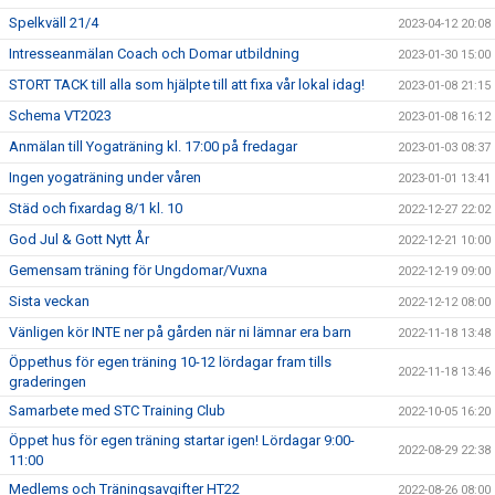
Spelkväll 21/4
2023-04-12 20:08
Intresseanmälan Coach och Domar utbildning
2023-01-30 15:00
STORT TACK till alla som hjälpte till att fixa vår lokal idag!
2023-01-08 21:15
Schema VT2023
2023-01-08 16:12
Anmälan till Yogaträning kl. 17:00 på fredagar
2023-01-03 08:37
Ingen yogaträning under våren
2023-01-01 13:41
Städ och fixardag 8/1 kl. 10
2022-12-27 22:02
God Jul & Gott Nytt År
2022-12-21 10:00
Gemensam träning för Ungdomar/Vuxna
2022-12-19 09:00
Sista veckan
2022-12-12 08:00
Vänligen kör INTE ner på gården när ni lämnar era barn
2022-11-18 13:48
Öppethus för egen träning 10-12 lördagar fram tills
2022-11-18 13:46
graderingen
Samarbete med STC Training Club
2022-10-05 16:20
Öppet hus för egen träning startar igen! Lördagar 9:00-
2022-08-29 22:38
11:00
Medlems och Träningsavgifter HT22
2022-08-26 08:00