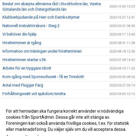
Beslut om skärpta allmänna råd i Stockholms län, Västra
2020-10-30 13:29
Götalands län och Östergötlands län
Klubberbjudande på Herr och Damkostymer
2020-10-27 12:41
Nationell Instruktörskurs - Steg 2
2020-09-21 08:30
Vi behöver din hjälp
2020-09-17 13:40
Höstterminen är igång
2020-08-31 11:08
Information om träningen under höstterminen
2020-08-18 12:36
Höstterminen startar v.36
2020-07-28 14:42
Arbete för en tryggare idrott
2020-04-10 11:55
Kom igång med Sponsorhuset - få en Trisslott!
2020-03-30 08:56
Avtal med Flügger Färg
2020-03-27 09:19
Förhållningssätt vid sjukdom/smitta
2020-03-09 10:15
Vi startar nu upp med Kansliservice via SportAdmin
2020-02-26 16:05
Tävlingsträning inför Talent Open
För att hemsidan ska fungera korrekt använder vi nödvändiga
2020-02-23 18:42
cookies från SportAdmin. Dessa går inte att stänga av.
Uppvisande av utdrag ur Belastningsregistret
2020-01-01 08:00
Föreningen kan också använda frivilliga cookies, t.ex. för statistik
eller marknadsföring. Du väljer själv om du vill acceptera dessa.