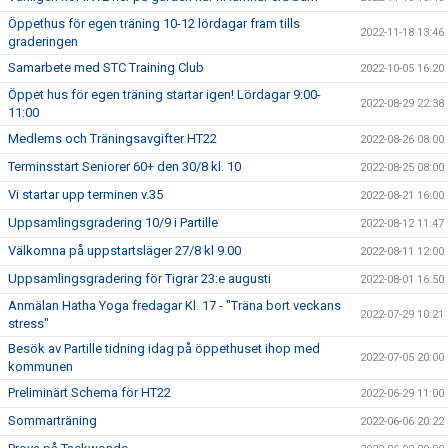
Öppethus för egen träning 10-12 lördagar fram tills
2022-11-18 13:46
graderingen
Samarbete med STC Training Club
2022-10-05 16:20
Öppet hus för egen träning startar igen! Lördagar 9:00-
2022-08-29 22:38
11:00
Medlems och Träningsavgifter HT22
2022-08-26 08:00
Terminsstart Seniorer 60+ den 30/8 kl. 10
2022-08-25 08:00
Vi startar upp terminen v.35
2022-08-21 16:00
Uppsamlingsgradering 10/9 i Partille
2022-08-12 11:47
Välkomna på uppstartsläger 27/8 kl 9.00
2022-08-11 12:00
Uppsamlingsgradering för Tigrar 23:e augusti
2022-08-01 16:50
Anmälan Hatha Yoga fredagar Kl. 17 - "Träna bort veckans
2022-07-29 10:21
stress"
Besök av Partille tidning idag på öppethuset ihop med
2022-07-05 20:00
kommunen
Preliminärt Schema för HT22
2022-06-29 11:00
Sommarträning
2022-06-06 20:22