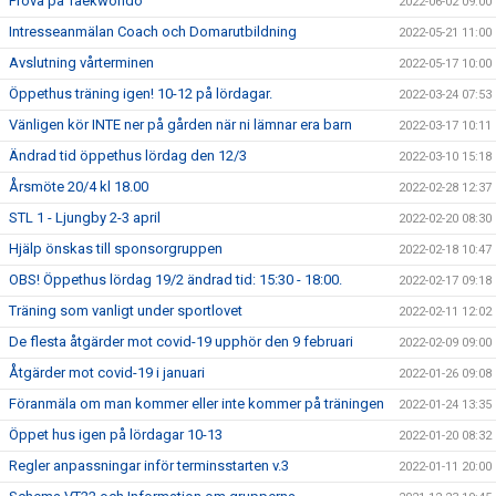
Prova på Taekwondo
2022-06-02 09:00
Intresseanmälan Coach och Domarutbildning
2022-05-21 11:00
Avslutning vårterminen
2022-05-17 10:00
Öppethus träning igen! 10-12 på lördagar.
2022-03-24 07:53
Vänligen kör INTE ner på gården när ni lämnar era barn
2022-03-17 10:11
Ändrad tid öppethus lördag den 12/3
2022-03-10 15:18
Årsmöte 20/4 kl 18.00
2022-02-28 12:37
STL 1 - Ljungby 2-3 april
2022-02-20 08:30
Hjälp önskas till sponsorgruppen
2022-02-18 10:47
OBS! Öppethus lördag 19/2 ändrad tid: 15:30 - 18:00.
2022-02-17 09:18
Träning som vanligt under sportlovet
2022-02-11 12:02
De flesta åtgärder mot covid-19 upphör den 9 februari
2022-02-09 09:00
Åtgärder mot covid-19 i januari
2022-01-26 09:08
Föranmäla om man kommer eller inte kommer på träningen
2022-01-24 13:35
Öppet hus igen på lördagar 10-13
2022-01-20 08:32
Regler anpassningar inför terminsstarten v.3
2022-01-11 20:00