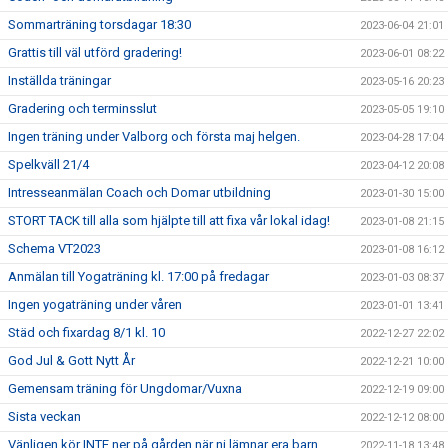
Sommarträning torsdagar 18:30
2023-06-04 21:01
Grattis till väl utförd gradering!
2023-06-01 08:22
Inställda träningar
2023-05-16 20:23
Gradering och terminsslut
2023-05-05 19:10
Ingen träning under Valborg och första maj helgen.
2023-04-28 17:04
Spelkväll 21/4
2023-04-12 20:08
Intresseanmälan Coach och Domar utbildning
2023-01-30 15:00
STORT TACK till alla som hjälpte till att fixa vår lokal idag!
2023-01-08 21:15
Schema VT2023
2023-01-08 16:12
Anmälan till Yogaträning kl. 17:00 på fredagar
2023-01-03 08:37
Ingen yogaträning under våren
2023-01-01 13:41
Städ och fixardag 8/1 kl. 10
2022-12-27 22:02
God Jul & Gott Nytt År
2022-12-21 10:00
Gemensam träning för Ungdomar/Vuxna
2022-12-19 09:00
Sista veckan
2022-12-12 08:00
Vänligen kör INTE ner på gården när ni lämnar era barn
2022-11-18 13:48