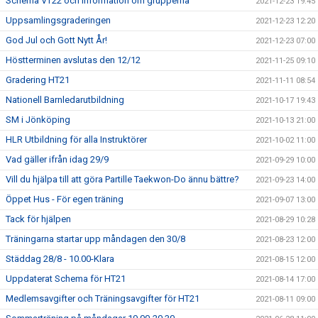
Schema VT22 och Information om grupperna
2021-12-23 19:45
Uppsamlingsgraderingen
2021-12-23 12:20
God Jul och Gott Nytt År!
2021-12-23 07:00
Höstterminen avslutas den 12/12
2021-11-25 09:10
Gradering HT21
2021-11-11 08:54
Nationell Barnledarutbildning
2021-10-17 19:43
SM i Jönköping
2021-10-13 21:00
HLR Utbildning för alla Instruktörer
2021-10-02 11:00
Vad gäller ifrån idag 29/9
2021-09-29 10:00
Vill du hjälpa till att göra Partille Taekwon-Do ännu bättre?
2021-09-23 14:00
Öppet Hus - För egen träning
2021-09-07 13:00
Tack för hjälpen
2021-08-29 10:28
Träningarna startar upp måndagen den 30/8
2021-08-23 12:00
Städdag 28/8 - 10.00-Klara
2021-08-15 12:00
Uppdaterat Schema för HT21
2021-08-14 17:00
Medlemsavgifter och Träningsavgifter för HT21
2021-08-11 09:00