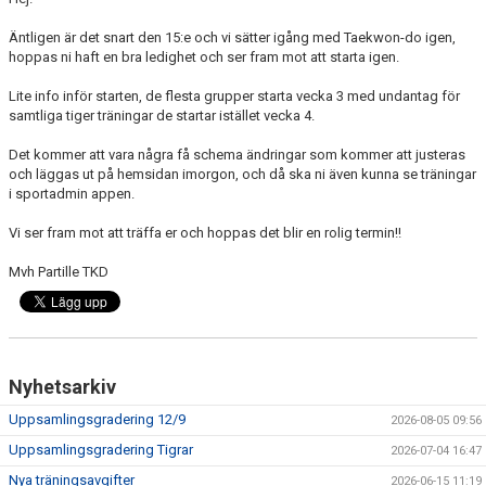
TRÄNINGSTIDER
Äntligen är det snart den 15:e och vi sätter igång med Taekwon-do igen,
hoppas ni haft en bra ledighet och ser fram mot att starta igen.
SHOP
Lite info inför starten, de flesta grupper starta vecka 3 med undantag för
samtliga tiger träningar de startar istället vecka 4.
DOKUMENT
Det kommer att vara några få schema ändringar som kommer att justeras
TAEKWON-DO
och läggas ut på hemsidan imorgon, och då ska ni även kunna se träningar
i sportadmin appen.
SPONSORER & PARTNERS
Vi ser fram mot att träffa er och hoppas det blir en rolig termin!!
Mvh Partille TKD
Nyhetsarkiv
Uppsamlingsgradering 12/9
2026-08-05 09:56
Uppsamlingsgradering Tigrar
2026-07-04 16:47
Nya träningsavgifter
2026-06-15 11:19