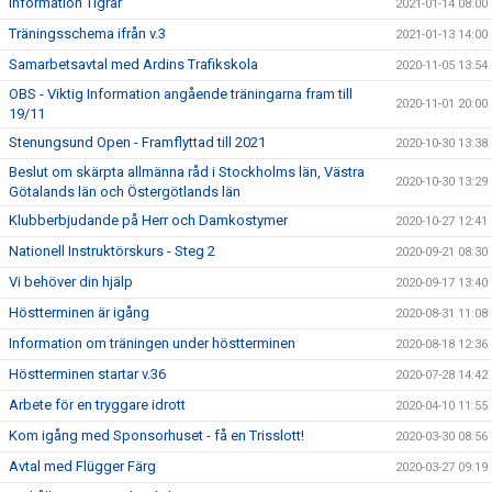
Information Tigrar
2021-01-14 08:00
Träningsschema ifrån v.3
2021-01-13 14:00
Samarbetsavtal med Ardins Trafikskola
2020-11-05 13:54
OBS - Viktig Information angående träningarna fram till
2020-11-01 20:00
19/11
Stenungsund Open - Framflyttad till 2021
2020-10-30 13:38
Beslut om skärpta allmänna råd i Stockholms län, Västra
2020-10-30 13:29
Götalands län och Östergötlands län
Klubberbjudande på Herr och Damkostymer
2020-10-27 12:41
Nationell Instruktörskurs - Steg 2
2020-09-21 08:30
Vi behöver din hjälp
2020-09-17 13:40
Höstterminen är igång
2020-08-31 11:08
Information om träningen under höstterminen
2020-08-18 12:36
Höstterminen startar v.36
2020-07-28 14:42
Arbete för en tryggare idrott
2020-04-10 11:55
Kom igång med Sponsorhuset - få en Trisslott!
2020-03-30 08:56
Avtal med Flügger Färg
2020-03-27 09:19