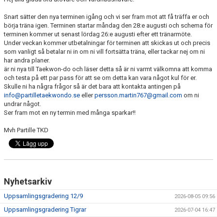
TRÄNINGSTIDER
Snart sätter den nya terminen igång och vi ser fram mot att få träffa er och
börja träna igen. Terminen startar måndag den 28:e augusti och schema för
SHOP
terminen kommer ut senast lördag 26:e augusti efter ett tränarmöte.
Under veckan kommer utbetalningar för terminen att skickas ut och precis
som vanligt så betalar ni in om ni vill fortsätta träna, eller tackar nej om ni
DOKUMENT
har andra planer.
är ni nya till Taekwon-do och läser detta så är ni varmt välkomna att komma
TAEKWON-DO
och testa på ett par pass för att se om detta kan vara något kul för er.
Skulle ni ha några frågor så är det bara att kontakta antingen på
info@partilletaekwondo.se
SPONSORER & PARTNERS
eller
persson.martin767@gmail.com
om ni
undrar något.
Ser fram mot en ny termin med många sparkar!!
Mvh Partille TKD
Nyhetsarkiv
Uppsamlingsgradering 12/9
2026-08-05 09:56
Uppsamlingsgradering Tigrar
2026-07-04 16:47