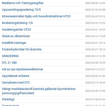
Medlems och Träningsavgifter
2025-08-06 10:00
Uppsamlingsgradering 13/9
2025-07-24 09:48
Intresseanmälan hjälp-och huvudinstruktörer HT25
2025-06-09 09:16
Avslutningsträning 1/6
2025-05-25 19:25
Graderingstider VT25
2025-05-21 18:29
Slutet av vårterminen
2025-05-16 19:58
Inställda träningar
2025-04-27 18:14
Förändrade tider för årsmöte
2025-04-27 18:10
GRADERING
2025-04-13 15:39
STL 3 / SM
2025-04-08 10:29
Val av nya styrelsemedlemmar
2025-03-15 10:21
Uppdaterat schema
2025-03-04 16:46
Samarbete med STC
2025-02-19 18:44
Viktigt meddelande till berörda gällande SportAdmins
2025-02-05 15:43
personuppgiftsincident
Städdag!
2025-01-08 09:56
Terminsstart