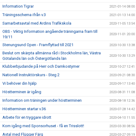
Information Tigrar
2021-01-14 08:00
Träningsschema ifrån v.3
2021-01-13 14:00
Samarbetsavtal med Ardins Trafikskola
2020-11-05 13:54
OBS - Viktig Information angående träningarna fram till
2020-11-01 20:00
19/11
Stenungsund Open - Framflyttad till 2021
2020-10-30 13:38
Beslut om skärpta allmänna råd i Stockholms län, Västra
2020-10-30 13:29
Götalands län och Östergötlands län
Klubberbjudande på Herr och Damkostymer
2020-10-27 12:41
Nationell Instruktörskurs - Steg 2
2020-09-21 08:30
Vi behöver din hjälp
2020-09-17 13:40
Höstterminen är igång
2020-08-31 11:08
Information om träningen under höstterminen
2020-08-18 12:36
Höstterminen startar v.36
2020-07-28 14:42
Arbete för en tryggare idrott
2020-04-10 11:55
Kom igång med Sponsorhuset - få en Trisslott!
2020-03-30 08:56
Avtal med Flügger Färg
2020-03-27 09:19