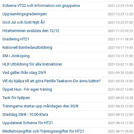
Schema VT22 och Information om grupperna
2021-12-23 19:45
Uppsamlingsgraderingen
2021-12-23 12:20
God Jul och Gott Nytt År!
2021-12-23 07:00
Höstterminen avslutas den 12/12
2021-11-25 09:10
Gradering HT21
2021-11-11 08:54
Nationell Barnledarutbildning
2021-10-17 19:43
SM i Jönköping
2021-10-13 21:00
HLR Utbildning för alla Instruktörer
2021-10-02 11:00
Vad gäller ifrån idag 29/9
2021-09-29 10:00
Vill du hjälpa till att göra Partille Taekwon-Do ännu bättre?
2021-09-23 14:00
Öppet Hus - För egen träning
2021-09-07 13:00
Tack för hjälpen
2021-08-29 10:28
Träningarna startar upp måndagen den 30/8
2021-08-23 12:00
Städdag 28/8 - 10.00-Klara
2021-08-15 12:00
Uppdaterat Schema för HT21
2021-08-14 17:00
Medlemsavgifter och Träningsavgifter för HT21
2021-08-11 09:00