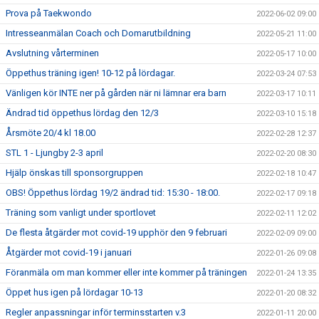
Prova på Taekwondo
2022-06-02 09:00
Intresseanmälan Coach och Domarutbildning
2022-05-21 11:00
Avslutning vårterminen
2022-05-17 10:00
Öppethus träning igen! 10-12 på lördagar.
2022-03-24 07:53
Vänligen kör INTE ner på gården när ni lämnar era barn
2022-03-17 10:11
Ändrad tid öppethus lördag den 12/3
2022-03-10 15:18
Årsmöte 20/4 kl 18.00
2022-02-28 12:37
STL 1 - Ljungby 2-3 april
2022-02-20 08:30
Hjälp önskas till sponsorgruppen
2022-02-18 10:47
OBS! Öppethus lördag 19/2 ändrad tid: 15:30 - 18:00.
2022-02-17 09:18
Träning som vanligt under sportlovet
2022-02-11 12:02
De flesta åtgärder mot covid-19 upphör den 9 februari
2022-02-09 09:00
Åtgärder mot covid-19 i januari
2022-01-26 09:08
Föranmäla om man kommer eller inte kommer på träningen
2022-01-24 13:35
Öppet hus igen på lördagar 10-13
2022-01-20 08:32
Regler anpassningar inför terminsstarten v.3
2022-01-11 20:00