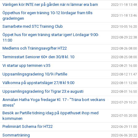
Vänligen kör INTE ner på gården när ni lämnar era barn
2022-11-18 13:48
Öppethus för egen träning 10-12 lördagar fram tills
2022-11-18 13:46
graderingen
Samarbete med STC Training Club
2022-10-05 16:20
Öppet hus för egen träning startar igen! Lördagar 9:00-
2022-08-29 22:38
11:00
Medlems och Träningsavgifter HT22
2022-08-26 08:00
Terminsstart Seniorer 60+ den 30/8 kl. 10
2022-08-25 08:00
Vi startar upp terminen v.35
2022-08-21 16:00
Uppsamlingsgradering 10/9 i Partille
2022-08-12 11:47
Välkomna på uppstartsläger 27/8 kl 9.00
2022-08-11 12:00
Uppsamlingsgradering för Tigrar 23:e augusti
2022-08-01 16:50
Anmälan Hatha Yoga fredagar Kl. 17 - "Träna bort veckans
2022-07-29 10:21
stress"
Besök av Partille tidning idag på öppethuset ihop med
2022-07-05 20:00
kommunen
Preliminärt Schema för HT22
2022-06-29 11:00
Sommarträning
2022-06-06 20:22