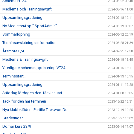
Schema HT24
2024-08-22 09:40
Medlems och Träningsavgift
2024-08-16 11:00
Uppsamlingsgradering
2024-07-18 19:11
Ny MedlemsApp " SportAdmin"
2024-06-19 09:07
Sommarlöpning
2024-06-12 20:19
Terminsavslutnings information
2024-05-28 21:39
Årsmöte 8/4
2024-02-21 17:38
Medlems & Träningsavgift
2024-01-18 13:45
Ytterligare schemauppdatering VT24
2024-01-15 16:11
Terminsstart!!
2024-01-13 15:15
Uppsamlingsgradering
2024-01-11 17:28
Städdag lördagen den 13e Januari
2024-01-08 19:05
Tack för den här terminen
2023-12-22 16:31
Nya klubbkläder - Partille Taekwon-Do
2023-12-19 10:25
Graderingar
2023-10-27 16:02
Domar kurs 23/9
2023-09-14 17:07