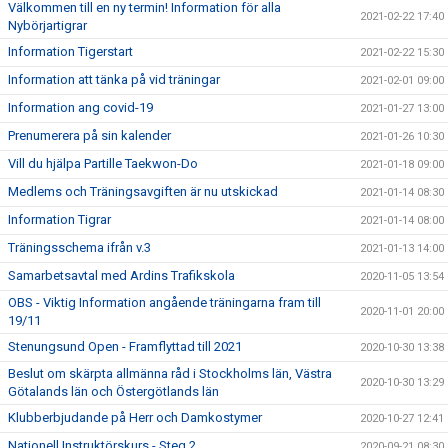
Välkommen till en ny termin! Information för alla
2021-02-22 17:40
Nybörjartigrar
Information Tigerstart
2021-02-22 15:30
Information att tänka på vid träningar
2021-02-01 09:00
Information ang covid-19
2021-01-27 13:00
Prenumerera på sin kalender
2021-01-26 10:30
Vill du hjälpa Partille Taekwon-Do
2021-01-18 09:00
Medlems och Träningsavgiften är nu utskickad
2021-01-14 08:30
Information Tigrar
2021-01-14 08:00
Träningsschema ifrån v.3
2021-01-13 14:00
Samarbetsavtal med Ardins Trafikskola
2020-11-05 13:54
OBS - Viktig Information angående träningarna fram till
2020-11-01 20:00
19/11
Stenungsund Open - Framflyttad till 2021
2020-10-30 13:38
Beslut om skärpta allmänna råd i Stockholms län, Västra
2020-10-30 13:29
Götalands län och Östergötlands län
Klubberbjudande på Herr och Damkostymer
2020-10-27 12:41
Nationell Instruktörskurs - Steg 2
2020-09-21 08:30