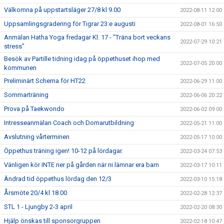
Välkomna på uppstartsläger 27/8 kl 9.00
2022-08-11 12:00
Uppsamlingsgradering för Tigrar 23:e augusti
2022-08-01 16:50
Anmälan Hatha Yoga fredagar Kl. 17 - "Träna bort veckans
2022-07-29 10:21
stress"
Besök av Partille tidning idag på öppethuset ihop med
2022-07-05 20:00
kommunen
Preliminärt Schema för HT22
2022-06-29 11:00
Sommarträning
2022-06-06 20:22
Prova på Taekwondo
2022-06-02 09:00
Intresseanmälan Coach och Domarutbildning
2022-05-21 11:00
Avslutning vårterminen
2022-05-17 10:00
Öppethus träning igen! 10-12 på lördagar.
2022-03-24 07:53
Vänligen kör INTE ner på gården när ni lämnar era barn
2022-03-17 10:11
Ändrad tid öppethus lördag den 12/3
2022-03-10 15:18
Årsmöte 20/4 kl 18.00
2022-02-28 12:37
STL 1 - Ljungby 2-3 april
2022-02-20 08:30
Hjälp önskas till sponsorgruppen
2022-02-18 10:47