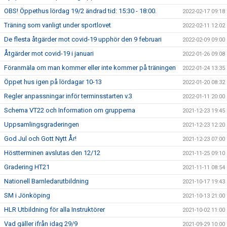
OBS! Öppethus lördag 19/2 ändrad tid: 15:30 - 18:00.
2022-02-17 09:18
Träning som vanligt under sportlovet
2022-02-11 12:02
De flesta åtgärder mot covid-19 upphör den 9 februari
2022-02-09 09:00
Åtgärder mot covid-19 i januari
2022-01-26 09:08
Föranmäla om man kommer eller inte kommer på träningen
2022-01-24 13:35
Öppet hus igen på lördagar 10-13
2022-01-20 08:32
Regler anpassningar inför terminsstarten v.3
2022-01-11 20:00
Schema VT22 och Information om grupperna
2021-12-23 19:45
Uppsamlingsgraderingen
2021-12-23 12:20
God Jul och Gott Nytt År!
2021-12-23 07:00
Höstterminen avslutas den 12/12
2021-11-25 09:10
Gradering HT21
2021-11-11 08:54
Nationell Barnledarutbildning
2021-10-17 19:43
SM i Jönköping
2021-10-13 21:00
HLR Utbildning för alla Instruktörer
2021-10-02 11:00
Vad gäller ifrån idag 29/9
2021-09-29 10:00