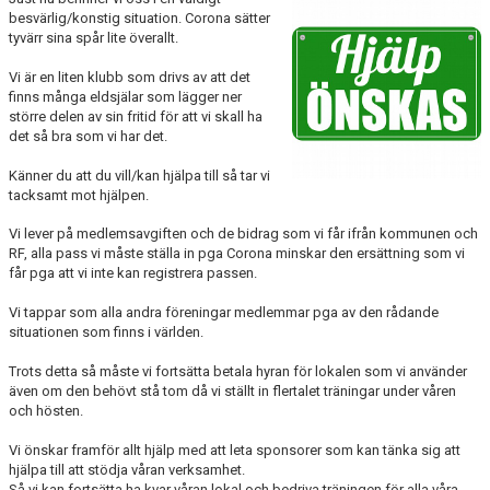
besvärlig/konstig situation. Corona sätter
TRÄNINGSTIDER
tyvärr sina spår lite överallt.
SHOP
Vi är en liten klubb som drivs av att det
finns många eldsjälar som lägger ner
större delen av sin fritid för att vi skall ha
DOKUMENT
det så bra som vi har det.
TAEKWON-DO
Känner du att du vill/kan hjälpa till så tar vi
tacksamt mot hjälpen.
SPONSORER & PARTNERS
Vi lever på medlemsavgiften och de bidrag som vi får ifrån kommunen och
RF, alla pass vi måste ställa in pga Corona minskar den ersättning som vi
får pga att vi inte kan registrera passen.
Vi tappar som alla andra föreningar medlemmar pga av den rådande
situationen som finns i världen.
Trots detta så måste vi fortsätta betala hyran för lokalen som vi använder
även om den behövt stå tom då vi ställt in flertalet träningar under våren
och hösten.
Vi önskar framför allt hjälp med att leta sponsorer som kan tänka sig att
hjälpa till att stödja våran verksamhet.
Så vi kan fortsätta ha kvar våran lokal och bedriva träningen för alla våra