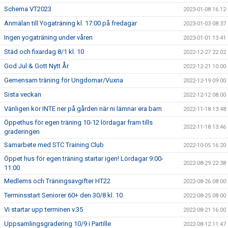
Schema VT2023
2023-01-08 16:12
Anmälan till Yogaträning kl. 17:00 på fredagar
2023-01-03 08:37
Ingen yogaträning under våren
2023-01-01 13:41
Städ och fixardag 8/1 kl. 10
2022-12-27 22:02
God Jul & Gott Nytt År
2022-12-21 10:00
Gemensam träning för Ungdomar/Vuxna
2022-12-19 09:00
Sista veckan
2022-12-12 08:00
Vänligen kör INTE ner på gården när ni lämnar era barn
2022-11-18 13:48
Öppethus för egen träning 10-12 lördagar fram tills
2022-11-18 13:46
graderingen
Samarbete med STC Training Club
2022-10-05 16:20
Öppet hus för egen träning startar igen! Lördagar 9:00-
2022-08-29 22:38
11:00
Medlems och Träningsavgifter HT22
2022-08-26 08:00
Terminsstart Seniorer 60+ den 30/8 kl. 10
2022-08-25 08:00
Vi startar upp terminen v.35
2022-08-21 16:00
Uppsamlingsgradering 10/9 i Partille
2022-08-12 11:47