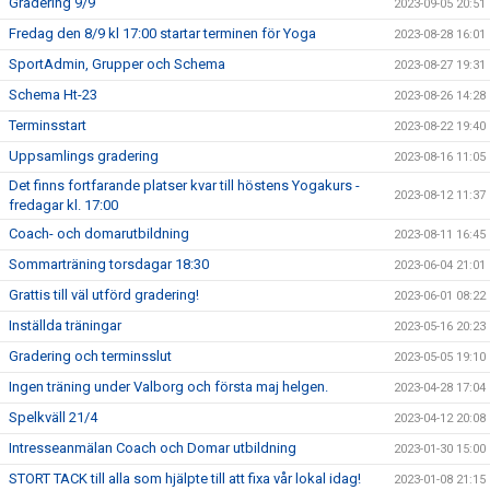
Gradering 9/9
2023-09-05 20:51
Fredag den 8/9 kl 17:00 startar terminen för Yoga
2023-08-28 16:01
SportAdmin, Grupper och Schema
2023-08-27 19:31
Schema Ht-23
2023-08-26 14:28
Terminsstart
2023-08-22 19:40
Uppsamlings gradering
2023-08-16 11:05
Det finns fortfarande platser kvar till höstens Yogakurs -
2023-08-12 11:37
fredagar kl. 17:00
Coach- och domarutbildning
2023-08-11 16:45
Sommarträning torsdagar 18:30
2023-06-04 21:01
Grattis till väl utförd gradering!
2023-06-01 08:22
Inställda träningar
2023-05-16 20:23
Gradering och terminsslut
2023-05-05 19:10
Ingen träning under Valborg och första maj helgen.
2023-04-28 17:04
Spelkväll 21/4
2023-04-12 20:08
Intresseanmälan Coach och Domar utbildning
2023-01-30 15:00
STORT TACK till alla som hjälpte till att fixa vår lokal idag!
2023-01-08 21:15