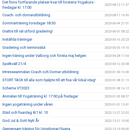
Det finns fortfarande platser kvar till höstens Yogakurs -
2023-08-12 11:37
fredagar kl. 17:00
Coach- och domarutbildning
2023-08-11 16:45
Sommarträning torsdagar 18:30
2023-06-04 21:01
Grattis till väl utförd gradering!
2023-06-01 08:22
Inställda träningar
2023-05-16 20:23
Gradering och terminsslut
2023-05-05 19:10
Ingen träning under Valborg och första maj helgen.
2023-04-28 17:04
Spelkväll 21/4
2023-04-12 20:08
Intresseanmälan Coach och Domar utbildning
2023-01-30 15:00
STORT TACK till alla som hjälpte till att fixa vår lokal idag!
2023-01-08 21:15
Schema VT2023
2023-01-08 16:12
Anmälan till Yogaträning kl. 17:00 på fredagar
2023-01-03 08:37
Ingen yogaträning under våren
2023-01-01 13:41
Städ och fixardag 8/1 kl. 10
2022-12-27 22:02
God Jul & Gott Nytt År
2022-12-21 10:00
Gemensam träning för Ungdomar/Vuxna
2022-12-19 09:00