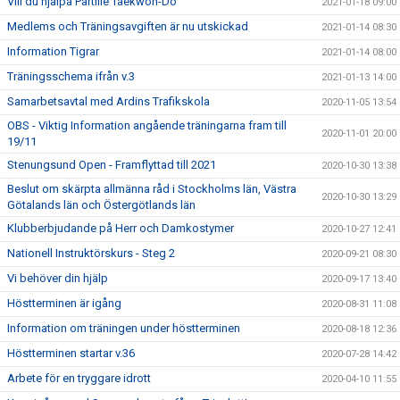
Vill du hjälpa Partille Taekwon-Do
2021-01-18 09:00
Medlems och Träningsavgiften är nu utskickad
2021-01-14 08:30
Information Tigrar
2021-01-14 08:00
Träningsschema ifrån v.3
2021-01-13 14:00
Samarbetsavtal med Ardins Trafikskola
2020-11-05 13:54
OBS - Viktig Information angående träningarna fram till
2020-11-01 20:00
19/11
Stenungsund Open - Framflyttad till 2021
2020-10-30 13:38
Beslut om skärpta allmänna råd i Stockholms län, Västra
2020-10-30 13:29
Götalands län och Östergötlands län
Klubberbjudande på Herr och Damkostymer
2020-10-27 12:41
Nationell Instruktörskurs - Steg 2
2020-09-21 08:30
Vi behöver din hjälp
2020-09-17 13:40
Höstterminen är igång
2020-08-31 11:08
Information om träningen under höstterminen
2020-08-18 12:36
Höstterminen startar v.36
2020-07-28 14:42
Arbete för en tryggare idrott
2020-04-10 11:55