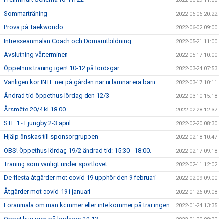
2022-06-29 11:00
Sommarträning
2022-06-06 20:22
Prova på Taekwondo
2022-06-02 09:00
Intresseanmälan Coach och Domarutbildning
2022-05-21 11:00
Avslutning vårterminen
2022-05-17 10:00
Öppethus träning igen! 10-12 på lördagar.
2022-03-24 07:53
Vänligen kör INTE ner på gården när ni lämnar era barn
2022-03-17 10:11
Ändrad tid öppethus lördag den 12/3
2022-03-10 15:18
Årsmöte 20/4 kl 18.00
2022-02-28 12:37
STL 1 - Ljungby 2-3 april
2022-02-20 08:30
Hjälp önskas till sponsorgruppen
2022-02-18 10:47
OBS! Öppethus lördag 19/2 ändrad tid: 15:30 - 18:00.
2022-02-17 09:18
Träning som vanligt under sportlovet
2022-02-11 12:02
De flesta åtgärder mot covid-19 upphör den 9 februari
2022-02-09 09:00
Åtgärder mot covid-19 i januari
2022-01-26 09:08
Föranmäla om man kommer eller inte kommer på träningen
2022-01-24 13:35
Öppet hus igen på lördagar 10-13