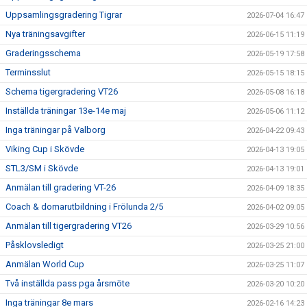
TRÄNINGSTIDER
Uppsamlingsgradering Tigrar
2026-07-04 16:47
Nya träningsavgifter
2026-06-15 11:19
SHOP
Graderingsschema
2026-05-19 17:58
Terminsslut
2026-05-15 18:15
DOKUMENT
Schema tigergradering VT26
2026-05-08 16:18
TAEKWON-DO
Inställda träningar 13e-14e maj
2026-05-06 11:12
Inga träningar på Valborg
2026-04-22 09:43
SPONSORER & PARTNERS
Viking Cup i Skövde
2026-04-13 19:05
STL3/SM i Skövde
2026-04-13 19:01
Anmälan till gradering VT-26
2026-04-09 18:35
Coach & domarutbildning i Frölunda 2/5
2026-04-02 09:05
Anmälan till tigergradering VT26
2026-03-29 10:56
Påsklovsledigt
2026-03-25 21:00
Anmälan World Cup
2026-03-25 11:07
Två inställda pass pga årsmöte
2026-03-20 10:20
Inga träningar 8e mars
2026-02-16 14:23