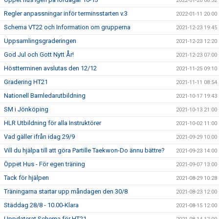
2022-01-20 08:32
Regler anpassningar inför terminsstarten v.3
2022-01-11 20:00
Schema VT22 och Information om grupperna
2021-12-23 19:45
Uppsamlingsgraderingen
2021-12-23 12:20
God Jul och Gott Nytt År!
2021-12-23 07:00
Höstterminen avslutas den 12/12
2021-11-25 09:10
Gradering HT21
2021-11-11 08:54
Nationell Barnledarutbildning
2021-10-17 19:43
SM i Jönköping
2021-10-13 21:00
HLR Utbildning för alla Instruktörer
2021-10-02 11:00
Vad gäller ifrån idag 29/9
2021-09-29 10:00
Vill du hjälpa till att göra Partille Taekwon-Do ännu bättre?
2021-09-23 14:00
Öppet Hus - För egen träning
2021-09-07 13:00
Tack för hjälpen
2021-08-29 10:28
Träningarna startar upp måndagen den 30/8
2021-08-23 12:00
Städdag 28/8 - 10.00-Klara
2021-08-15 12:00
Uppdaterat Schema för HT21