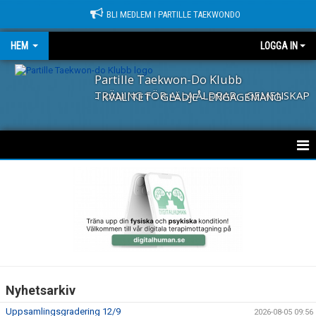
BLI MEDLEM I PARTILLE TAEKWONDO
HEM
LOGGA IN
Partille Taekwon-Do Klubb
TRÄNING FÖR ALLA ÅLDRAR - GEMENSKAP - KVALITET - GLÄDJE - ENGAGEMANG
HEM
NYHETER
KLUBBEN
TKD TIGERS
Nyhetsarkiv
TKD SENIORER (60+)
Uppsamlingsgradering 12/9
2026-08-05 09:56