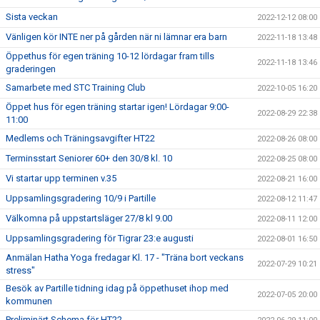
Sista veckan
2022-12-12 08:00
Vänligen kör INTE ner på gården när ni lämnar era barn
2022-11-18 13:48
Öppethus för egen träning 10-12 lördagar fram tills
2022-11-18 13:46
graderingen
Samarbete med STC Training Club
2022-10-05 16:20
Öppet hus för egen träning startar igen! Lördagar 9:00-
2022-08-29 22:38
11:00
Medlems och Träningsavgifter HT22
2022-08-26 08:00
Terminsstart Seniorer 60+ den 30/8 kl. 10
2022-08-25 08:00
Vi startar upp terminen v.35
2022-08-21 16:00
Uppsamlingsgradering 10/9 i Partille
2022-08-12 11:47
Välkomna på uppstartsläger 27/8 kl 9.00
2022-08-11 12:00
Uppsamlingsgradering för Tigrar 23:e augusti
2022-08-01 16:50
Anmälan Hatha Yoga fredagar Kl. 17 - "Träna bort veckans
2022-07-29 10:21
stress"
Besök av Partille tidning idag på öppethuset ihop med
2022-07-05 20:00
kommunen
Preliminärt Schema för HT22