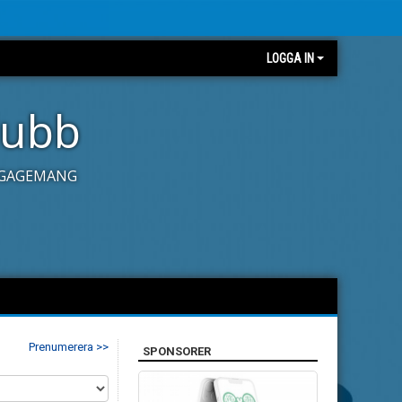
LOGGA IN
lubb
ENGAGEMANG
Prenumerera >>
SPONSORER