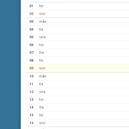
01
lör
02
sön
03
mån
04
tis
05
ons
06
tor
07
fre
08
lör
09
sön
10
mån
11
tis
12
ons
13
tor
14
fre
15
lör
16
sön