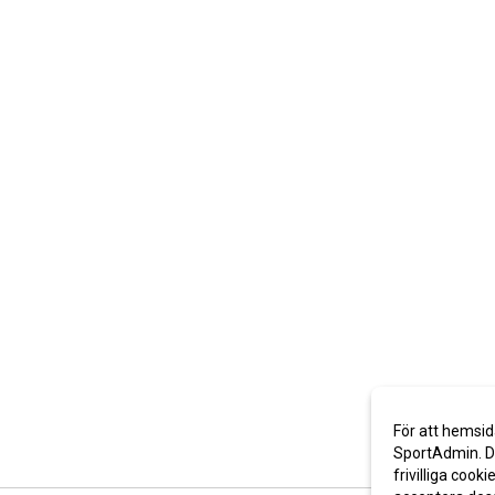
För att hemsid
SportAdmin. De
frivilliga cooki