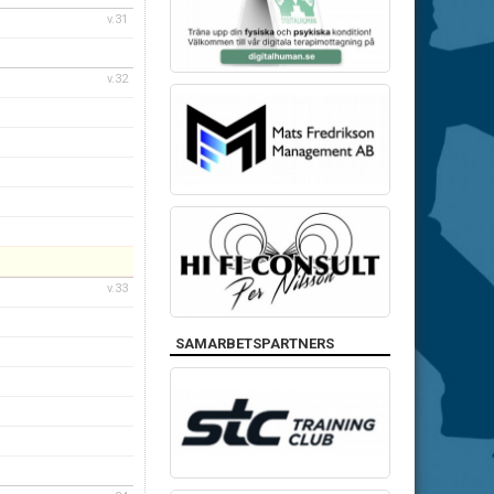
v.31
v.32
v.33
SAMARBETSPARTNERS