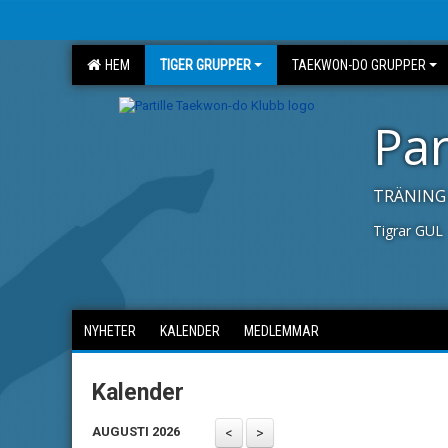
HEM
TIGER GRUPPER
TAEKWON-DO GRUPPER
Par
TRÄNING 
Tigrar GUL
NYHETER
KALENDER
MEDLEMMAR
Kalender
AUGUSTI 2026