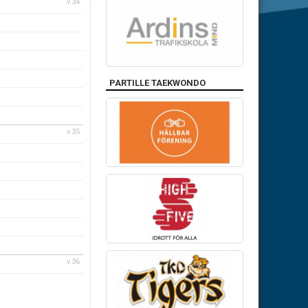
v.34
PARTILLE TAEKWONDO
v.35
v.36