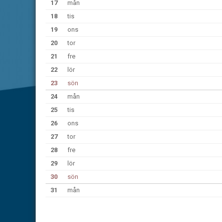
17
mån
18
tis
19
ons
20
tor
21
fre
22
lör
23
sön
24
mån
25
tis
26
ons
27
tor
28
fre
29
lör
30
sön
31
mån