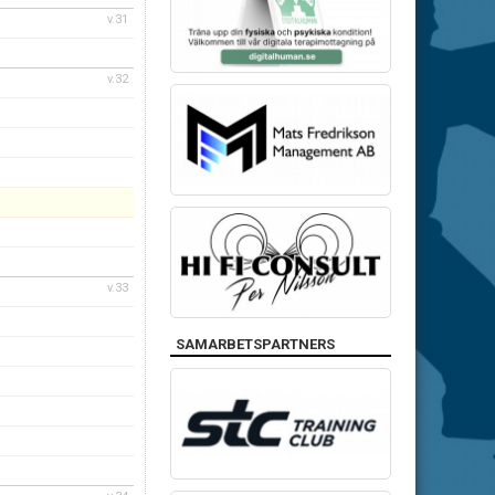
v.31
v.32
v.33
SAMARBETSPARTNERS