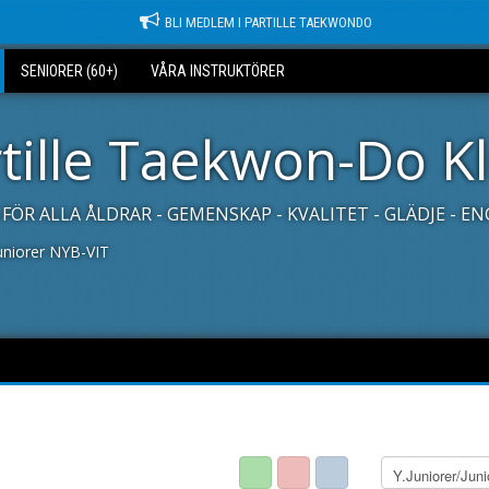
BLI MEDLEM I PARTILLE TAEKWONDO
SENIORER (60+)
VÅRA INSTRUKTÖRER
tille Taekwon-Do K
FÖR ALLA ÅLDRAR - GEMENSKAP - KVALITET - GLÄDJE - 
Juniorer NYB-VIT