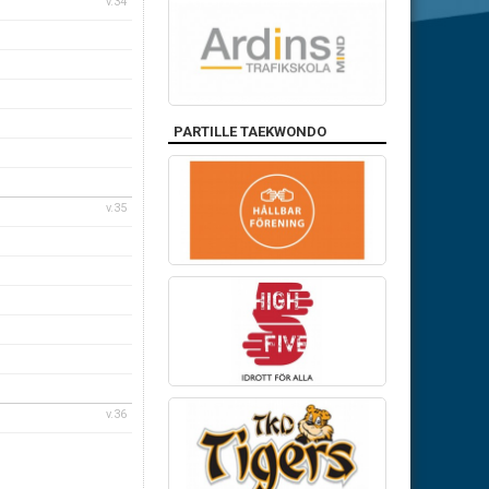
v.34
PARTILLE TAEKWONDO
v.35
v.36