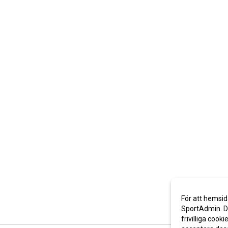
För att hemsid
SportAdmin. De
frivilliga cooki