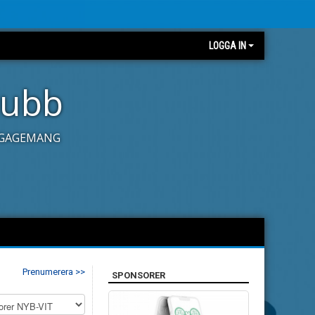
LOGGA IN
lubb
ENGAGEMANG
Prenumerera >>
SPONSORER