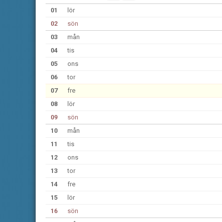
01
lör
02
sön
03
mån
04
tis
05
ons
06
tor
07
fre
08
lör
09
sön
10
mån
11
tis
12
ons
13
tor
14
fre
15
lör
16
sön