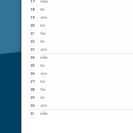
17
mån
18
tis
19
ons
20
tor
21
fre
22
lör
23
sön
24
mån
25
tis
26
ons
27
tor
28
fre
29
lör
30
sön
31
mån