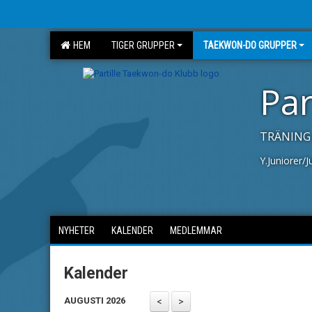
HEM
TIGER GRUPPER
TAEKWON-DO GRUPPER
Par
TRÄNING 
Y.Juniorer/
NYHETER
KALENDER
MEDLEMMAR
Kalender
AUGUSTI 2026