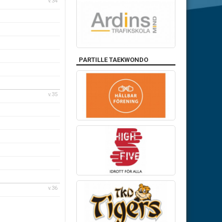
v.34
PARTILLE TAEKWONDO
v.35
v.36