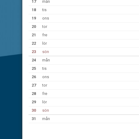
17
mån
18
tis
19
ons
20
tor
21
fre
22
lör
23
sön
24
mån
25
tis
26
ons
27
tor
28
fre
29
lör
30
sön
31
mån