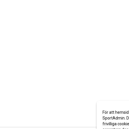
För att hemsid
SportAdmin. De
frivilliga cooki