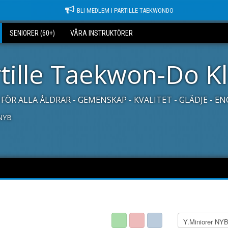
BLI MEDLEM I PARTILLE TAEKWONDO
SENIORER (60+)
VÅRA INSTRUKTÖRER
tille Taekwon-Do K
FÖR ALLA ÅLDRAR - GEMENSKAP - KVALITET - GLÄDJE - 
 NYB