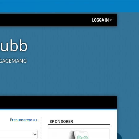
LOGGA IN
lubb
ENGAGEMANG
Prenumerera >>
SPONSORER