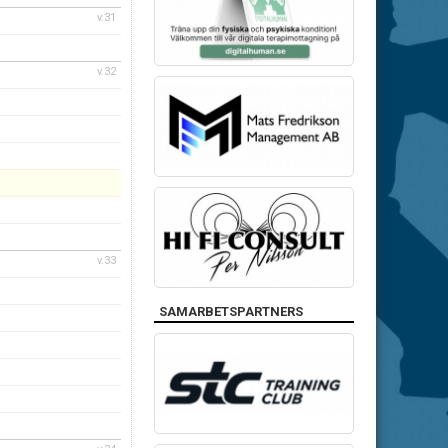
v.31
v.32
v.33
SAMARBETSPARTNERS