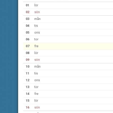
01
lör
02
sön
03
mån
04
tis
05
ons
06
tor
07
fre
08
lör
09
sön
10
mån
11
tis
12
ons
13
tor
14
fre
15
lör
16
sön