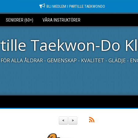
BLI MEDLEM I PARTILLE TAEKWONDO
SENIORER (60+)
VÅRA INSTRUKTÖRER
tille Taekwon-Do K
FÖR ALLA ÅLDRAR - GEMENSKAP - KVALITET - GLÄDJE - 
<
>