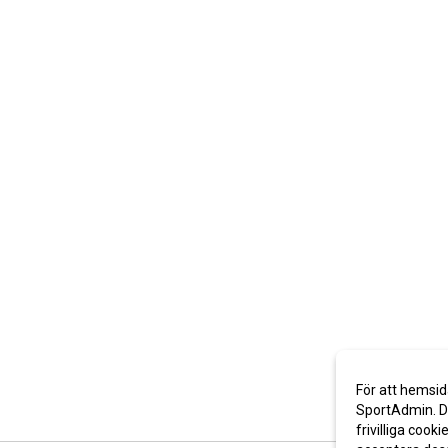
För att hemsid
SportAdmin. De
frivilliga cooki