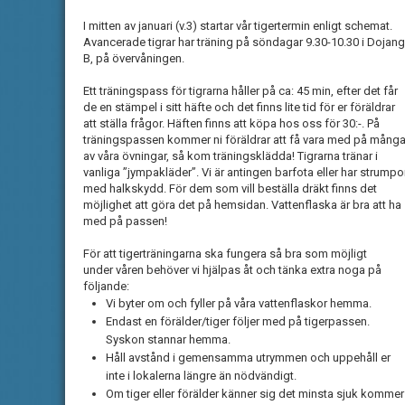
I mitten av januari (v.3) startar vår tigertermin enligt schemat.
Avancerade tigrar har träning på söndagar 9.30-10.30 i Dojang
B, på övervåningen.
Ett träningspass för tigrarna håller på ca: 45 min, efter det får
de en stämpel i sitt häfte och det finns lite tid för er föräldrar
att ställa frågor. Häften finns att köpa hos oss för 30:-. På
träningspassen kommer ni föräldrar att få vara med på mång
av våra övningar, så kom träningsklädda! Tigrarna tränar i
vanliga ”jympakläder”. Vi är antingen barfota eller har strumpo
med halkskydd. För dem som vill beställa dräkt finns det
möjlighet att göra det på hemsidan. Vattenflaska är bra att ha
med på passen!
För att tigerträningarna ska fungera så bra som möjligt
under våren behöver vi hjälpas åt och tänka extra noga på
följande:
Vi byter om och fyller på våra vattenflaskor hemma.
Endast en förälder/tiger följer med på tigerpassen.
Syskon stannar hemma.
Håll avstånd i gemensamma utrymmen och uppehåll er
inte i lokalerna längre än nödvändigt.
Om tiger eller förälder känner sig det minsta sjuk kommer