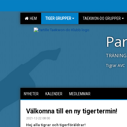
HEM
TIGER GRUPPER
TAEKWON-DO GRUPPER
Par
TRÄNING 
Tigrar AVC
NYHETER
KALENDER
MEDLEMMAR
Välkomna till en ny tigertermin!
2021-12-22 08:00
Hej alla tigrar och tigerföräldrar!