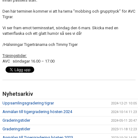
innan passets start.
Den här terminen kommer vi att ha tema ”mobbing och grupptryck” för AVC
Tigrar.
Vi ser fram emot terminsstart, söndag den 6 mars. Skicka med en
vattenflaska och ett glatt humör så ses vi då!
/Hälsningar Tigertränarna och Timmy Tiger
Träningstider:
AVC söndagar 16.00 – 17.00
Nyhetsarkiv
Uppsamlingsgradering tigrar
2024-12-21 10:05
Anmälan till tigergradering hösten 2024
2024-10-14 11:23
Graderingstider
2024-05-11 20:47
Graderingstider
2023-11-18 12:23
Anmälan till Tigergradering hösten 2023
2023-10-24 14:05