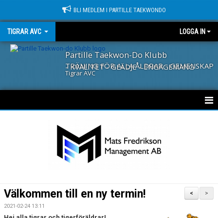
BLI MEDLEM I PARTILLE TAEKWONDO
TIGRAR AVC
LOGGA IN
Partille Taekwon-Do Klubb
TRÄNING FÖR ALLA ÅLDRAR - GEMENSKAP - KVALITET - GLÄDJE - ENGAGEMANG
Tigrar AVC
NYHETER
KALENDER
MEDLEMMAR
Välkommen till en ny termin!
<
>
2021-02-24 13:11
Hej alla tigrar och tigerföräldrar!