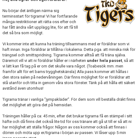
Nu börjar det äntligen närma sig
terminsstart för tigrarna! Vi har fortfarande
många restriktioner att rätta oss efter och
har fått ändra vårt upplägg lite, för att få till
det så bra som möjligt.
Vi kommer inte att kunna ha träning tillsammans med er föräldrar som vi
haft innan. Inga föräldrar är tillåtna i lokalerna. Detta pga. att minska risk för
trängsel och smittspridning. Tigrarna kommer alltså att få träna själva.
Däremot vill vi att ni föräldrar håller er i närheten
under hela passet
, så att
vi lätt kan få tag på er om det skulle vara något. (Toabesök mm. men
framför allt för ert barns trygghetskänsla) Alla pass kommer att hållas i
den stora salen på nedervåningen. Där finns möjlighet för er föräldrar att
stå utanför och titta in genom våra stora fönster. Tänk på att hålla ett säkert
avstånd även utomhus!
Tigrarna tränar i vanliga ”jympakläder”. För dem som vill beställa dräkt finns
det möjlighet att göra det på hemsidan.
Träningen håller på ca: 45 min, efter det brukar tigrarna få en stämpel i sitt
häfte och då finns det också lite tid för oss tränare att gå ut till er så att ni
har möjlighet att ställa frågor. Någon av oss kommer också att finnas i
dörren och möta upp er/tigrarna i början av passen. Vi låser upp 5 min