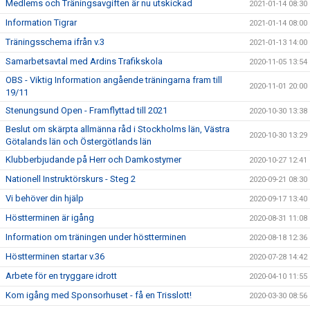
Medlems och Träningsavgiften är nu utskickad
2021-01-14 08:30
Information Tigrar
2021-01-14 08:00
Träningsschema ifrån v.3
2021-01-13 14:00
Samarbetsavtal med Ardins Trafikskola
2020-11-05 13:54
OBS - Viktig Information angående träningarna fram till
2020-11-01 20:00
19/11
Stenungsund Open - Framflyttad till 2021
2020-10-30 13:38
Beslut om skärpta allmänna råd i Stockholms län, Västra
2020-10-30 13:29
Götalands län och Östergötlands län
Klubberbjudande på Herr och Damkostymer
2020-10-27 12:41
Nationell Instruktörskurs - Steg 2
2020-09-21 08:30
Vi behöver din hjälp
2020-09-17 13:40
Höstterminen är igång
2020-08-31 11:08
Information om träningen under höstterminen
2020-08-18 12:36
Höstterminen startar v.36
2020-07-28 14:42
Arbete för en tryggare idrott
2020-04-10 11:55
Kom igång med Sponsorhuset - få en Trisslott!
2020-03-30 08:56