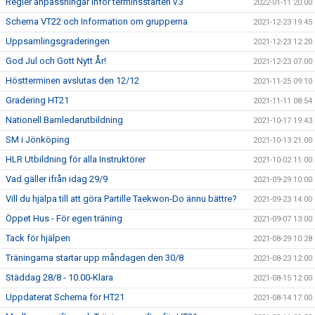
Regler anpassningar inför terminsstarten v.3
2022-01-11 20:00
Schema VT22 och Information om grupperna
2021-12-23 19:45
Uppsamlingsgraderingen
2021-12-23 12:20
God Jul och Gott Nytt År!
2021-12-23 07:00
Höstterminen avslutas den 12/12
2021-11-25 09:10
Gradering HT21
2021-11-11 08:54
Nationell Barnledarutbildning
2021-10-17 19:43
SM i Jönköping
2021-10-13 21:00
HLR Utbildning för alla Instruktörer
2021-10-02 11:00
Vad gäller ifrån idag 29/9
2021-09-29 10:00
Vill du hjälpa till att göra Partille Taekwon-Do ännu bättre?
2021-09-23 14:00
Öppet Hus - För egen träning
2021-09-07 13:00
Tack för hjälpen
2021-08-29 10:28
Träningarna startar upp måndagen den 30/8
2021-08-23 12:00
Städdag 28/8 - 10.00-Klara
2021-08-15 12:00
Uppdaterat Schema för HT21
2021-08-14 17:00