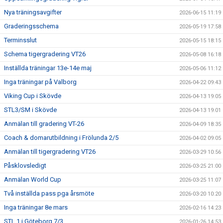
Nya träningsavgifter
2026-06-15 11:19
Graderingsschema
2026-05-19 17:58
Terminsslut
2026-05-15 18:15
Schema tigergradering VT26
2026-05-08 16:18
Inställda träningar 13e-14e maj
2026-05-06 11:12
Inga träningar på Valborg
2026-04-22 09:43
Viking Cup i Skövde
2026-04-13 19:05
STL3/SM i Skövde
2026-04-13 19:01
Anmälan till gradering VT-26
2026-04-09 18:35
Coach & domarutbildning i Frölunda 2/5
2026-04-02 09:05
Anmälan till tigergradering VT26
2026-03-29 10:56
Påsklovsledigt
2026-03-25 21:00
Anmälan World Cup
2026-03-25 11:07
Två inställda pass pga årsmöte
2026-03-20 10:20
Inga träningar 8e mars
2026-02-16 14:23
STL 1 i Göteborg 7/3
2026-01-26 14:53