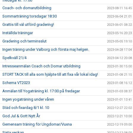
fredagar kl. 17:00
Coach- och domarutbildning
2023-08-11 16:45
Sommarträning torsdagar 18:30
2023-06-04 21:01
Grattis till väl utförd gradering!
2023-06-01 08:22
Inställda träningar
2023-05-16 20:23
Gradering och terminsslut
2023-05-05 19:10
Ingen träning under Valborg och första maj helgen.
2023-04-28 17:04
Spelkväll 21/4
2023-04-12 20:08
Intresseanmälan Coach och Domar utbildning
2023-01-30 15:00
STORT TACK till alla som hjälpte till att fixa vår lokal idag!
2023-01-08 21:15
Schema VT2023
2023-01-08 16:12
Anmälan till Yogaträning kl. 17:00 på fredagar
2023-01-03 08:37
Ingen yogaträning under våren
2023-01-01 13:41
Städ och fixardag 8/1 kl. 10
2022-12-27 22:02
God Jul & Gott Nytt År
2022-12-21 10:00
Gemensam träning för Ungdomar/Vuxna
2022-12-19 09:00
Sista veckan
2022-12-12 08:00