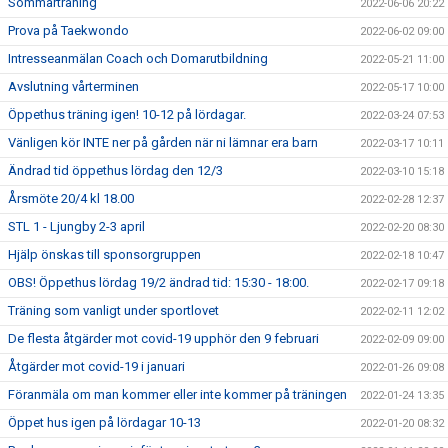
Sommarträning
2022-06-06 20:22
Prova på Taekwondo
2022-06-02 09:00
Intresseanmälan Coach och Domarutbildning
2022-05-21 11:00
Avslutning vårterminen
2022-05-17 10:00
Öppethus träning igen! 10-12 på lördagar.
2022-03-24 07:53
Vänligen kör INTE ner på gården när ni lämnar era barn
2022-03-17 10:11
Ändrad tid öppethus lördag den 12/3
2022-03-10 15:18
Årsmöte 20/4 kl 18.00
2022-02-28 12:37
STL 1 - Ljungby 2-3 april
2022-02-20 08:30
Hjälp önskas till sponsorgruppen
2022-02-18 10:47
OBS! Öppethus lördag 19/2 ändrad tid: 15:30 - 18:00.
2022-02-17 09:18
Träning som vanligt under sportlovet
2022-02-11 12:02
De flesta åtgärder mot covid-19 upphör den 9 februari
2022-02-09 09:00
Åtgärder mot covid-19 i januari
2022-01-26 09:08
Föranmäla om man kommer eller inte kommer på träningen
2022-01-24 13:35
Öppet hus igen på lördagar 10-13
2022-01-20 08:32