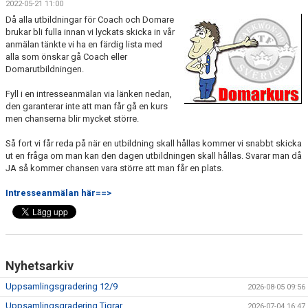
2022-05-21 11:00
TRÄNINGSTIDER
Då alla utbildningar för Coach och Domare
brukar bli fulla innan vi lyckats skicka in vår
anmälan tänkte vi ha en färdig lista med
SHOP
alla som önskar gå Coach eller
Domarutbildningen.
DOKUMENT
Fyll i en intresseanmälan via länken nedan,
TAEKWON-DO
den garanterar inte att man får gå en kurs
men chanserna blir mycket större.
SPONSORER & PARTNERS
Så fort vi får reda på när en utbildning skall hållas kommer vi snabbt skicka
ut en fråga om man kan den dagen utbildningen skall hållas. Svarar man då
JA så kommer chansen vara större att man får en plats.
Intresseanmälan här==>
Nyhetsarkiv
Uppsamlingsgradering 12/9
2026-08-05 09:56
Uppsamlingsgradering Tigrar
2026-07-04 16:47