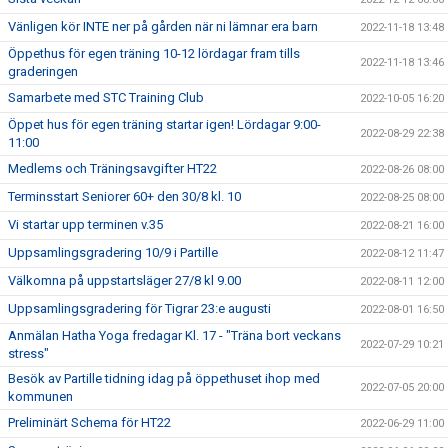
Vänligen kör INTE ner på gården när ni lämnar era barn
2022-11-18 13:48
Öppethus för egen träning 10-12 lördagar fram tills
2022-11-18 13:46
graderingen
Samarbete med STC Training Club
2022-10-05 16:20
Öppet hus för egen träning startar igen! Lördagar 9:00-
2022-08-29 22:38
11:00
Medlems och Träningsavgifter HT22
2022-08-26 08:00
Terminsstart Seniorer 60+ den 30/8 kl. 10
2022-08-25 08:00
Vi startar upp terminen v.35
2022-08-21 16:00
Uppsamlingsgradering 10/9 i Partille
2022-08-12 11:47
Välkomna på uppstartsläger 27/8 kl 9.00
2022-08-11 12:00
Uppsamlingsgradering för Tigrar 23:e augusti
2022-08-01 16:50
Anmälan Hatha Yoga fredagar Kl. 17 - "Träna bort veckans
2022-07-29 10:21
stress"
Besök av Partille tidning idag på öppethuset ihop med
2022-07-05 20:00
kommunen
Preliminärt Schema för HT22
2022-06-29 11:00