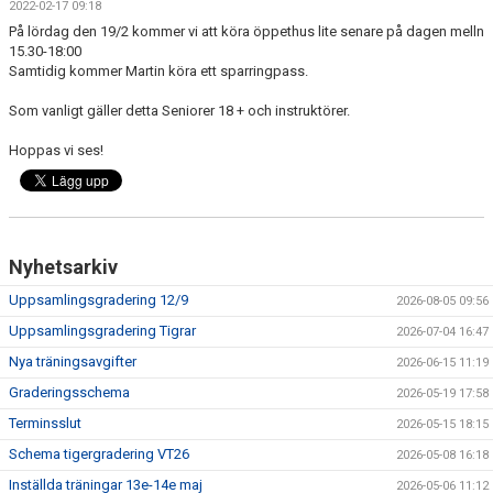
2022-02-17 09:18
TRÄNINGSTIDER
På lördag den 19/2 kommer vi att köra öppethus lite senare på dagen melln
15.30-18:00
Samtidig kommer Martin köra ett sparringpass.
SHOP
Som vanligt gäller detta Seniorer 18 + och instruktörer.
DOKUMENT
Hoppas vi ses!
TAEKWON-DO
SPONSORER & PARTNERS
Nyhetsarkiv
Uppsamlingsgradering 12/9
2026-08-05 09:56
Uppsamlingsgradering Tigrar
2026-07-04 16:47
Nya träningsavgifter
2026-06-15 11:19
Graderingsschema
2026-05-19 17:58
Terminsslut
2026-05-15 18:15
Schema tigergradering VT26
2026-05-08 16:18
Inställda träningar 13e-14e maj
2026-05-06 11:12