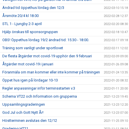
Ändrad tid öppethus lördag den 12/3
2022-03-10 15:18
Årsmöte 20/4 kl 18.00
2022-02-28 12:37
STL 1 - Ljungby 2-3 april
2022-02-20 08:30
Hjälp önskas till sponsorgruppen
2022-02-18 10:47
OBS! Öppethus lördag 19/2 ändrad tid: 15:30 - 18:00.
2022-02-17 09:18
Träning som vanligt under sportlovet
2022-02-11 12:02
De flesta åtgärder mot covid-19 upphör den 9 februari
2022-02-09 09:00
Åtgärder mot covid-19 i januari
2022-01-26 09:08
Föranmäla om man kommer eller inte kommer på träningen
2022-01-24 13:35
Öppet hus igen på lördagar 10-13
2022-01-20 08:32
Regler anpassningar inför terminsstarten v.3
2022-01-11 20:00
Schema VT22 och Information om grupperna
2021-12-23 19:45
Uppsamlingsgraderingen
2021-12-23 12:20
God Jul och Gott Nytt År!
2021-12-23 07:00
Höstterminen avslutas den 12/12
2021-11-25 09:10
Gradering HT21
2021-11-11 08:54