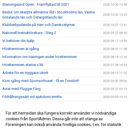
Stenungsund Open - Framflyttad till 2021
2020-10-30 13:38
Beslut om skärpta allmänna råd i Stockholms län, Västra
2020-10-30 13:29
Götalands län och Östergötlands län
Klubberbjudande på Herr och Damkostymer
2020-10-27 12:41
Nationell Instruktörskurs - Steg 2
2020-09-21 08:30
Vi behöver din hjälp
2020-09-17 13:40
Höstterminen är igång
2020-08-31 11:08
Information om träningen under höstterminen
2020-08-18 12:36
Höstterminen startar v.36
2020-07-28 14:42
Arbete för en tryggare idrott
2020-04-10 11:55
Kom igång med Sponsorhuset - få en Trisslott!
2020-03-30 08:56
Avtal med Flügger Färg
2020-03-27 09:19
Förhållningssätt vid sjukdom/smitta
2020-03-09 10:15
Vi startar nu upp med Kansliservice via SportAdmin
2020-02-26 16:05
Tävlingsträning inför Talent Open
För att hemsidan ska fungera korrekt använder vi nödvändiga
2020-02-23 18:42
cookies från SportAdmin. Dessa går inte att stänga av.
Uppvisande av utdrag ur Belastningsregistret
2020-01-01 08:00
Föreningen kan också använda frivilliga cookies, t.ex. för statistik