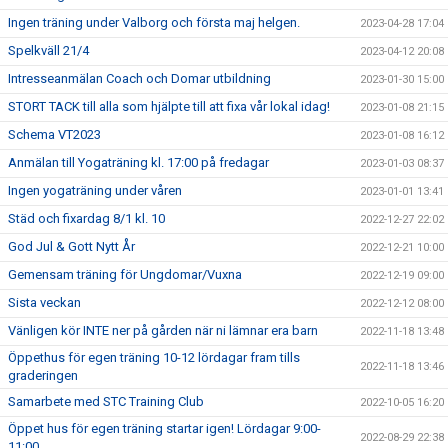
Ingen träning under Valborg och första maj helgen.
2023-04-28 17:04
Spelkväll 21/4
2023-04-12 20:08
Intresseanmälan Coach och Domar utbildning
2023-01-30 15:00
STORT TACK till alla som hjälpte till att fixa vår lokal idag!
2023-01-08 21:15
Schema VT2023
2023-01-08 16:12
Anmälan till Yogaträning kl. 17:00 på fredagar
2023-01-03 08:37
Ingen yogaträning under våren
2023-01-01 13:41
Städ och fixardag 8/1 kl. 10
2022-12-27 22:02
God Jul & Gott Nytt År
2022-12-21 10:00
Gemensam träning för Ungdomar/Vuxna
2022-12-19 09:00
Sista veckan
2022-12-12 08:00
Vänligen kör INTE ner på gården när ni lämnar era barn
2022-11-18 13:48
Öppethus för egen träning 10-12 lördagar fram tills
2022-11-18 13:46
graderingen
Samarbete med STC Training Club
2022-10-05 16:20
Öppet hus för egen träning startar igen! Lördagar 9:00-
2022-08-29 22:38
11:00