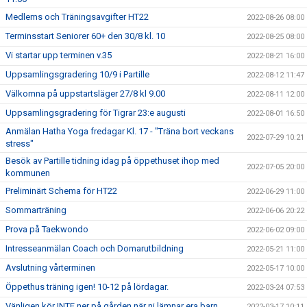
Medlems och Träningsavgifter HT22
2022-08-26 08:00
Terminsstart Seniorer 60+ den 30/8 kl. 10
2022-08-25 08:00
Vi startar upp terminen v.35
2022-08-21 16:00
Uppsamlingsgradering 10/9 i Partille
2022-08-12 11:47
Välkomna på uppstartsläger 27/8 kl 9.00
2022-08-11 12:00
Uppsamlingsgradering för Tigrar 23:e augusti
2022-08-01 16:50
Anmälan Hatha Yoga fredagar Kl. 17 - "Träna bort veckans
2022-07-29 10:21
stress"
Besök av Partille tidning idag på öppethuset ihop med
2022-07-05 20:00
kommunen
Preliminärt Schema för HT22
2022-06-29 11:00
Sommarträning
2022-06-06 20:22
Prova på Taekwondo
2022-06-02 09:00
Intresseanmälan Coach och Domarutbildning
2022-05-21 11:00
Avslutning vårterminen
2022-05-17 10:00
Öppethus träning igen! 10-12 på lördagar.
2022-03-24 07:53
Vänligen kör INTE ner på gården när ni lämnar era barn
2022-03-17 10:11