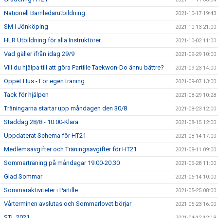
Nationell Barnledarutbildning
2021-10-17 19:43
SM i Jönköping
2021-10-13 21:00
HLR Utbildning för alla Instruktörer
2021-10-02 11:00
Vad gäller ifrån idag 29/9
2021-09-29 10:00
Vill du hjälpa till att göra Partille Taekwon-Do ännu bättre?
2021-09-23 14:00
Öppet Hus - För egen träning
2021-09-07 13:00
Tack för hjälpen
2021-08-29 10:28
Träningarna startar upp måndagen den 30/8
2021-08-23 12:00
Städdag 28/8 - 10.00-Klara
2021-08-15 12:00
Uppdaterat Schema för HT21
2021-08-14 17:00
Medlemsavgifter och Träningsavgifter för HT21
2021-08-11 09:00
Sommarträning på måndagar 19.00-20.30
2021-06-28 11:00
Glad Sommar
2021-06-14 10:00
Sommaraktiviteter i Partille
2021-05-25 08:00
Vårterminen avslutas och Sommarlovet börjar
2021-05-23 16:00
STL 2021
2021-04-12 12:18