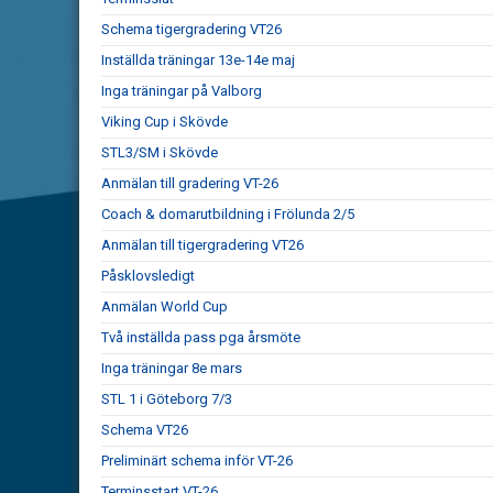
Schema tigergradering VT26
Inställda träningar 13e-14e maj
Inga träningar på Valborg
Viking Cup i Skövde
STL3/SM i Skövde
Anmälan till gradering VT-26
Coach & domarutbildning i Frölunda 2/5
Anmälan till tigergradering VT26
Påsklovsledigt
Anmälan World Cup
Två inställda pass pga årsmöte
Inga träningar 8e mars
STL 1 i Göteborg 7/3
Schema VT26
Preliminärt schema inför VT-26
Terminsstart VT-26