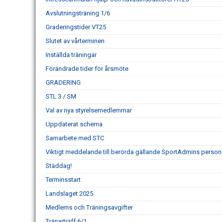
Avslutningsträning 1/6
Graderingstider VT25
Slutet av vårterminen
Inställda träningar
Förändrade tider för årsmöte
GRADERING
STL 3 / SM
Val av nya styrelsemedlemmar
Uppdaterat schema
Samarbete med STC
Viktigt meddelande till berörda gällande SportAdmins person
Städdag!
Terminsstart
Landslaget 2025
Medlems och Träningsavgifter
Tränarträff 6/1