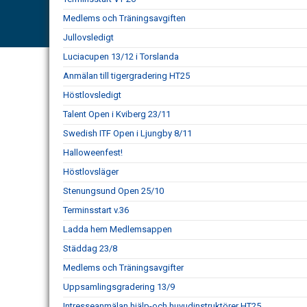
Medlems och Träningsavgiften
Jullovsledigt
Luciacupen 13/12 i Torslanda
Anmälan till tigergradering HT25
Höstlovsledigt
Talent Open i Kviberg 23/11
Swedish ITF Open i Ljungby 8/11
Halloweenfest!
Höstlovsläger
Stenungsund Open 25/10
Terminsstart v.36
Ladda hem Medlemsappen
Städdag 23/8
Medlems och Träningsavgifter
Uppsamlingsgradering 13/9
Intresseanmälan hjälp-och huvudinstruktörer HT25