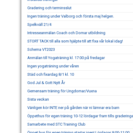
Gradering och terminsslut
Ingen träning under Valborg och första maj helgen.
Spelkväll 21/4
Intresseanmälan Coach och Domar utbildning
STORT TACK till alla som hjälpte till att fixa vår lokal idag!
Schema VT2023
Anmälan till Yogaträning kl. 17:00 på fredagar
Ingen yogaträning under våren
Städ och fixardag 8/1 kl. 10
God Jul & Gott Nytt År
Gemensam träning för Ungdomar/Vuxna
Sista veckan
Vänligen kör INTE ner på gården när ni lämnar era barn
Öppethus för egen träning 10-12 lördagar fram tills gradering
Samarbete med STC Training Club
Öppet hus för egen träning startar igen! Lördagar 9:00-11:00