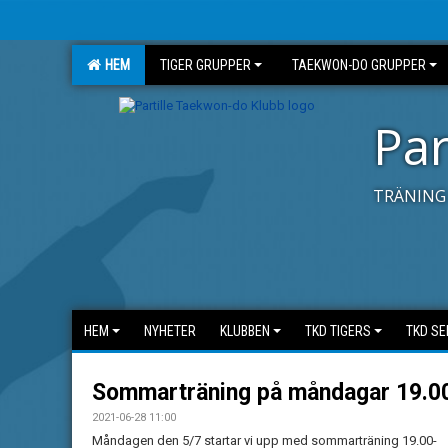
HEM
TIGER GRUPPER
TAEKWON-DO GRUPPER
Par
TRÄNING 
HEM
NYHETER
KLUBBEN
TKD TIGERS
TKD SE
Sommarträning på måndagar 19.0
2021-06-28 11:00
Måndagen den 5/7 startar vi upp med sommarträning 19.00-