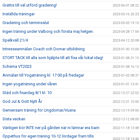
Grattis till väl utförd gradering!
2023-06-01 08:22
Inställda träningar
2023-05-16 20:23
Gradering och terminsslut
2023-05-05 19:10
Ingen träning under Valborg och första maj helgen.
2023-04-28 17:04
Spelkväll 21/4
2023-04-12 20:08
Intresseanmälan Coach och Domar utbildning
2023-01-30 15:00
STORT TACK till alla som hjälpte till att fixa vår lokal idag!
2023-01-08 21:15
Schema VT2023
2023-01-08 16:12
Anmälan till Yogaträning kl. 17:00 på fredagar
2023-01-03 08:37
Ingen yogaträning under våren
2023-01-01 13:41
Städ och fixardag 8/1 kl. 10
2022-12-27 22:02
God Jul & Gott Nytt År
2022-12-21 10:00
Gemensam träning för Ungdomar/Vuxna
2022-12-19 09:00
Sista veckan
2022-12-12 08:00
Vänligen kör INTE ner på gården när ni lämnar era barn
2022-11-18 13:48
Öppethus för egen träning 10-12 lördagar fram tills
2022-11-18 13:46