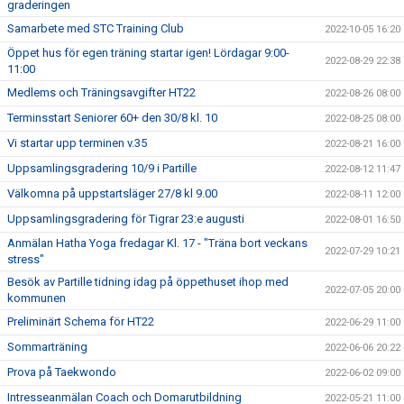
graderingen
Samarbete med STC Training Club
2022-10-05 16:20
Öppet hus för egen träning startar igen! Lördagar 9:00-
2022-08-29 22:38
11:00
Medlems och Träningsavgifter HT22
2022-08-26 08:00
Terminsstart Seniorer 60+ den 30/8 kl. 10
2022-08-25 08:00
Vi startar upp terminen v.35
2022-08-21 16:00
Uppsamlingsgradering 10/9 i Partille
2022-08-12 11:47
Välkomna på uppstartsläger 27/8 kl 9.00
2022-08-11 12:00
Uppsamlingsgradering för Tigrar 23:e augusti
2022-08-01 16:50
Anmälan Hatha Yoga fredagar Kl. 17 - "Träna bort veckans
2022-07-29 10:21
stress"
Besök av Partille tidning idag på öppethuset ihop med
2022-07-05 20:00
kommunen
Preliminärt Schema för HT22
2022-06-29 11:00
Sommarträning
2022-06-06 20:22
Prova på Taekwondo
2022-06-02 09:00
Intresseanmälan Coach och Domarutbildning
2022-05-21 11:00