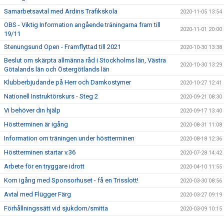
Samarbetsavtal med Ardins Trafikskola
2020-11-05 13:54
OBS - Viktig Information angående träningarna fram till
2020-11-01 20:00
19/11
Stenungsund Open - Framflyttad till 2021
2020-10-30 13:38
Beslut om skärpta allmänna råd i Stockholms län, Västra
2020-10-30 13:29
Götalands län och Östergötlands län
Klubberbjudande på Herr och Damkostymer
2020-10-27 12:41
Nationell Instruktörskurs - Steg 2
2020-09-21 08:30
Vi behöver din hjälp
2020-09-17 13:40
Höstterminen är igång
2020-08-31 11:08
Information om träningen under höstterminen
2020-08-18 12:36
Höstterminen startar v.36
2020-07-28 14:42
Arbete för en tryggare idrott
2020-04-10 11:55
Kom igång med Sponsorhuset - få en Trisslott!
2020-03-30 08:56
Avtal med Flügger Färg
2020-03-27 09:19
Förhållningssätt vid sjukdom/smitta
2020-03-09 10:15
Vi startar nu upp med Kansliservice via SportAdmin
2020-02-26 16:05