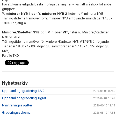
För att kunna erbjuda bästa möjliga träning har vi valt att slå ihop följande
TRÄNINGSTIDER
grupper:
Y. miniorer NYB 1 och Y. miniorer NYB 2
, heter nu Y. miniorer NYB
SHOP
Träningstiderna framöver för Y. miniorer NYB är följande: måndagar 17:30 -
18:30 i dojang A
DOKUMENT
Miniorer/Kadetter NYB och Miniorer VIT
, heter nu Miniorer/Kadetter
NYB-VIT/NYB
TAEKWON-DO
Träningstiderna framöver för Miniorer/Kadetter NYB-VIT/NYB är följande:
Tisdagar 18:00 - 19:00 i dojang B samt torsdagar 17:15 - 18:15 i dojang B
Mvh,
SPONSORER & PARTNERS
Partille TKD
Nyhetsarkiv
Uppsamlingsgradering 12/9
2026-08-05 09:56
Uppsamlingsgradering Tigrar
2026-07-04 16:47
Nya träningsavgifter
2026-06-15 11:19
Graderingsschema
2026-05-19 17:58