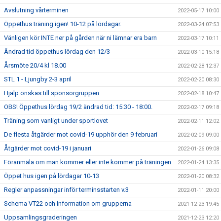
Avslutning vårterminen
2022-05-17 10:00
Öppethus träning igen! 10-12 på lördagar.
2022-03-24 07:53
Vänligen kör INTE ner på gården när ni lämnar era barn
2022-03-17 10:11
Ändrad tid öppethus lördag den 12/3
2022-03-10 15:18
Årsmöte 20/4 kl 18.00
2022-02-28 12:37
STL 1 - Ljungby 2-3 april
2022-02-20 08:30
Hjälp önskas till sponsorgruppen
2022-02-18 10:47
OBS! Öppethus lördag 19/2 ändrad tid: 15:30 - 18:00.
2022-02-17 09:18
Träning som vanligt under sportlovet
2022-02-11 12:02
De flesta åtgärder mot covid-19 upphör den 9 februari
2022-02-09 09:00
Åtgärder mot covid-19 i januari
2022-01-26 09:08
Föranmäla om man kommer eller inte kommer på träningen
2022-01-24 13:35
Öppet hus igen på lördagar 10-13
2022-01-20 08:32
Regler anpassningar inför terminsstarten v.3
2022-01-11 20:00
Schema VT22 och Information om grupperna
2021-12-23 19:45
Uppsamlingsgraderingen
2021-12-23 12:20